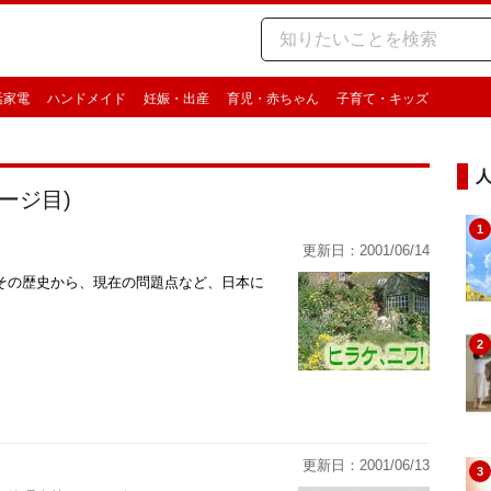
活家電
ハンドメイド
妊娠・出産
育児・赤ちゃん
子育て・キッズ
ページ目)
1
更新日：2001/06/14
その歴史から、現在の問題点など、日本に
。
2
更新日：2001/06/13
3