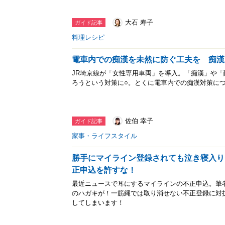
大石 寿子
ガイド記事
料理レシピ
電車内での痴漢を未然に防ぐ工夫を 痴漢
JR埼京線が「女性専用車両」を導入。「痴漢」や
ろうという対策に○。とくに電車内での痴漢対策に
佐伯 幸子
ガイド記事
家事・ライフスタイル
勝手にマイライン登録されても泣き寝入り
正申込を許すな！
最近ニュースで耳にするマイラインの不正申込。筆
のハガキが！一筋縄では取り消せない不正登録に対抗
してしまいます！