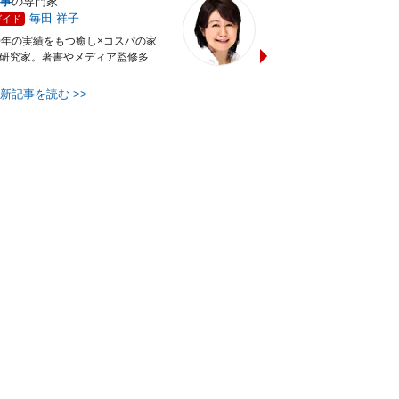
事
の専門家
デジタルライフ
の専門家
毎田 祥子
杉田 磨弥
ガイド
ガイド
0年の実績をもつ癒し×コスパの家
メーカーでPHSソフトウェア
研究家。著書やメディア監修多
発を行った後、パソコンイン
ラクターに。その後、W・・
最新記事を読む
>>
最新記事を読む
>>