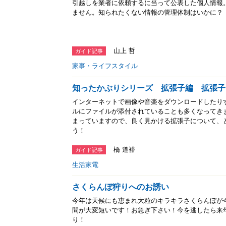
引越しを業者に依頼するに当って公表した個人情報
ません。知られたくない情報の管理体制はいかに？
山上 哲
ガイド記事
家事・ライフスタイル
知ったかぶりシリーズ 拡張子編 拡張子
インターネットで画像や音楽をダウンロードしたり
ルにファイルが添付されていることも多くなってき
まっていますので、良く見かける拡張子について、
う！
橋 道裕
ガイド記事
生活家電
さくらんぼ狩りへのお誘い
今年は天候にも恵まれ大粒のキラキラさくらんぼが
間が大変短いです！お急ぎ下さい！今を逃したら来
り！