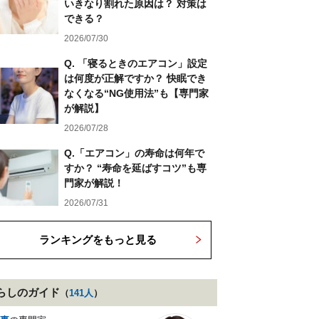
いきなり割れた原因は？ 対策は
できる？
2026/07/30
Q. 「寝るときのエアコン」設定
は何度が正解ですか？ 快眠でき
なくなる“NG使用法”も【専門家
が解説】
2026/07/28
Q.「エアコン」の寿命は何年で
すか？ “寿命を延ばすコツ”も専
門家が解説！
2026/07/31
ランキングをもっと見る
らし
のガイド
（
141
人
）