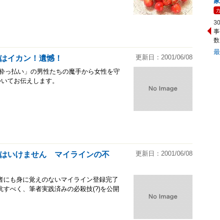
家
3
事
数
更新日：2001/06/08
はイカン！遺憾！
「酔っ払い」の男性たちの魔手から女性を守
ついてお伝えします。
更新日：2001/06/08
はいけません マイラインの不
者にも身に覚えのないマイライン登録完了
すべく、筆者実践済みの必殺技(?)を公開