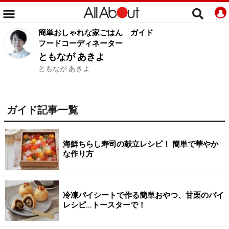
簡単おしゃれな家ごはん
ガイド
フードコーディネーター
ともなが あきよ
ともなが あきよ
ガイド記事一覧
海鮮ちらし寿司の献立レシピ！ 簡単で華やか
な作り方
冷凍パイシートで作る簡単おやつ、甘栗のパイ
レシピ…トースターで！