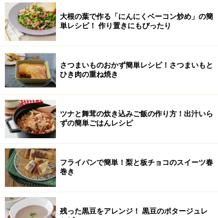
大根の葉で作る「にんにくベーコン炒め」の簡
単レシピ！ 作り置きにもぴったり
さつまいものおかず簡単レシピ！さつまいもと
ひき肉の重ね焼き
ツナと舞茸の炊き込みご飯の作り方！出汁いら
ずの簡単ごはんレシピ
フライパンで簡単！梨と板チョコのスイーツ春
巻き
残った黒豆をアレンジ！ 黒豆のポタージュレ