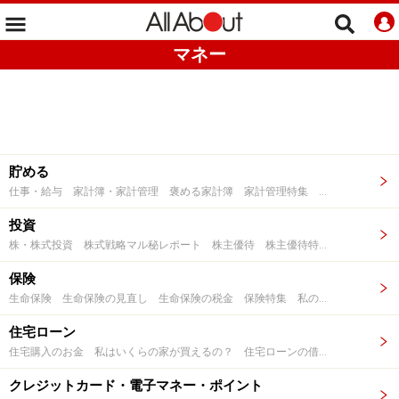
マネー
貯める
仕事・給与 家計簿・家計管理 褒める家計簿 家計管理特集 1000万円貯める家計のムダ見直し術 マネープラン 脱・貯まらない人になる！マネープランクリニック 増税前の最強マネープラン&カード術 3000万円を老後までに貯める シングル女性のお金15の質問 暮らしとお金の話題 預金・貯金 貯蓄 お金が貯まる人になる連載 マネーtips！お金持ちになるための365日 お金の悩みを解決！マネープランクリニック これでお金持ち！金運アップする方法 年収200万円時代に考えるお金サバイバル術 気になるあの人にお金突撃インタビュー 月3万円貯められる人になる お金が貯まる 黄金の習慣 お金美人のすすめ ふたりで学ぶマネー術 賢く生きる3分間マネーハック お金を呼ぶ財布 8の法則 1年で100万円を貯める! 私の方法 1000万貯めている人のすごいマネー習慣 30代で貯蓄300万円を目指す必勝法 最新版お金が貯まる仕組み30 幸せになるお金との付き合い方 お金持ちになれる財布と習慣 お金を貯める体質改善ノート お金の教科書～はじめて編～ マネービギナー 勝ち組への道 マネーワイドショー講座 マネーで学ぶ英語 銀行・郵便局 秘伝！1000万円貯まる最短ルート 最強の預け先厳選10 イマドキ100万円の束の預け先・増やし方 10万円からのボーナスの増やし方入門 1000万円を貯める！必勝法＆商品ガイド 増やせる脳×増やせる預け先の活用法
投資
株・株式投資 株式戦略マル秘レポート 株主優待 株主優待特集 外国株 中国株 誰でも今すぐ「株デビュー」 10万円からの株の始め方 投資信託 ETF 資産運用 金・銀・プラチナ 純金特集 大人のお金 トレーニング講座 お金が儲かる最新投資先ガイド 100万円を増やす投資法 アベノミクスで1000万円貯める お金が増やせる投資先 仕事と両立できる資産運用術 証券会社・ネット証券会社 投資でお金を増やす人になる連載 ニューリッチへの道 1000円から始める小回り投資 本当に大事なお金の話 経済が学べる やさしい投資入門 外貨預金・外貨MMF FX・外国為替証拠金取引 「FX」おこづかい大作戦 ビットコイン 国債・債券
保険
生命保険 生命保険の見直し 生命保険の税金 保険特集 私の保険、本当にこれで大丈夫？ 医療保険 損害保険 海外旅行保険 ペット保険 自動車保険 バイク保険 自動車保険特集
住宅ローン
住宅購入のお金 私はいくらの家が買えるの？ 住宅ローンの借入 住宅ローン控除 住宅ローン特集 住宅ローンの借り換え・返済
クレジットカード・電子マネー・ポイント