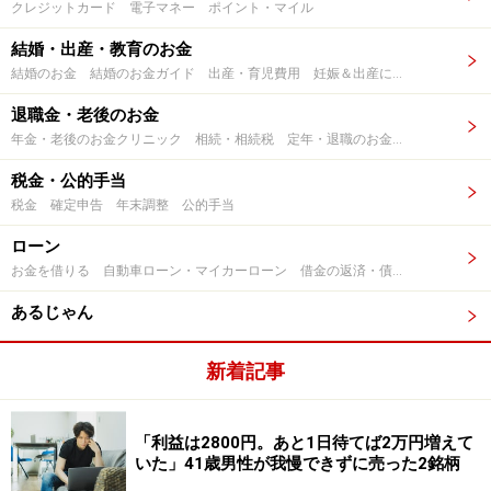
クレジットカード 電子マネー ポイント・マイル
結婚・出産・教育のお金
結婚のお金 結婚のお金ガイド 出産・育児費用 妊娠＆出産に役立つお金ガイド 学費・教育費 学資保険 教育ローン
退職金・老後のお金
年金・老後のお金クリニック 相続・相続税 定年・退職のお金 年金 企業年金・401k 個人年金
税金・公的手当
税金 確定申告 年末調整 公的手当
ローン
お金を借りる 自動車ローン・マイカーローン 借金の返済・債務整理 まとめローン 過払い金返還請求
あるじゃん
新着記事
「利益は2800円。あと1日待てば2万円増えて
いた」41歳男性が我慢できずに売った2銘柄