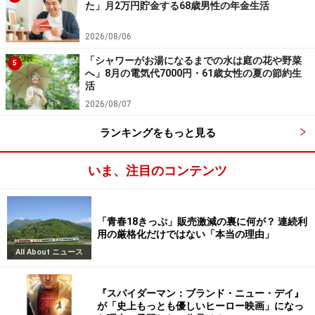
た」月2万円貯金する68歳男性の年金生活
2026/08/06
「シャワーがお湯になるまでの水は庭の花や野菜
5
へ」8月の電気代7000円・61歳女性の夏の節約生
活
2026/08/07
ランキングをもっと見る
いま、注目のコンテンツ
「青春18きっぷ」販売激減の裏に何が？ 連続利
用の厳格化だけではない「本当の理由」
All About ニュース
『スパイダーマン：ブランド・ニュー・デイ』
が「史上もっとも優しいヒーロー映画」になっ