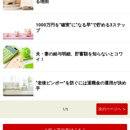
る理由
1000万円を“確実”に“なる早”で貯める3ステッ
プ
夫・妻の給与明細、貯蓄額を知らないとコワ
イ！
“老後ビンボー”を防ぐには退職金の運用が決め
手
次のページへ
1
/
5