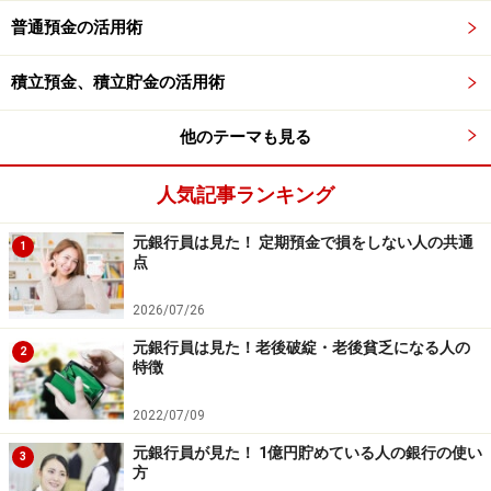
金融機関によって仕組みに違いはない自動積立定期預金
普通預金の活用術
ですが、金利には差が生じ始めています。というのは、
日本も約30年ぶりにモノの値段や賃金が上昇する「イン
積立預金、積立貯金の活用術
フレ」状態になってきたからです。ということは、預金
金利にも注目する必要があります。
他のテーマも見る
しかし、自動で積み立てる定期預金の金利は、現時点で
人気記事ランキング
はまだ0.002％という銀行が多数派。一部のメガバンクが
元銀行員は見た！ 定期預金で損をしない人の共通
定期預金金利を100倍（0.2％）に引き上げたという報道
1
点
がありましたが、それは預入期間10年のみ。預入期間5
年未満の定期預金金利は0.002％で変更はなく、5、6年
2026/07/26
は0.07％、7、8年は0.1％という状況です。そんな中で、
元銀行員は見た！老後破綻・老後貧乏になる人の
2
特徴
預入期間が短めでも好金利を提示しているのが楽天銀
行、SBJ銀行、ソニー銀行です。
2022/07/09
元銀行員が見た！ 1億円貯めている人の銀行の使い
3
方