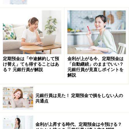
給与振込日の翌日に設定しておけば、ほとんど給与天引
きと変わらない感覚で確実に貯めることができます。
預入方法の基本は「あらかじめ指定した日に、決まった
金額を積み立てる」ものです。しかし、金融機関によっ
ては……
定期預金は「中途解約して預
金利が上がる今、定期預金は
（1）指定した日に最低指定残高以上の預金があると、
け替え」ても得することはあ
「自動継続」のままでいい？
る？ 元銀行員が解説
元銀行員が見直しポイントを
超過分を自動的に積み立てる
解説
（2）ボーナス時など増額月を設定できる
（3）いつでも追加で入金できる
元銀行員は見た！ 定期預金で損をしない人の
共通点
といった、複数の方法を可能としているところもありま
す。
金利が上昇する時代、定期預金は今預ける？
積立期間も……