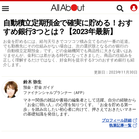
自動積立定期預金で確実に貯める！おす
すめ銀行3つとは？【2023年最新】
お金を貯めるには、給与天引きでコツコツ積み立てるのが一番の近道。
でも勤務先にその仕組みがない場合は、次の選択肢となるのが銀行の
「自動積立定期預金」です。どの金融機関でも商品性に大きな違いはあ
りませんが、金利には差がある時代になってきました。商品の仕組みを
正しく理解するだけではなく、好金利を提示する3つのおすすめ銀行も紹
介します。
更新日：
2023年11月30日
鈴木 弥生
預金・貯金 ガイド
ファイナンシャルプランナー（AFP）
マネー関係の雑誌や書籍の編集者として活躍。自分の経験から
「お金に弱い人」の心理を知りつくす。「お金を貯める第一
歩」を踏み出したい初心者に向けて、押さえておきたいマネー
の基礎知識を発信します。
プロフィール詳細
執筆記事一覧