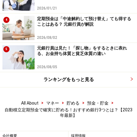
楽天銀行の「定期預金の積立購入」
2026/01/21
楽天銀行の「定期預金の積立購入」は、毎月自動的に円
定期預金は「中途解約して預け替え」ても得する
4
普通預金から円定期預金に預け入れる商品。預入金額は
ことはある？ 元銀行員が解説
1000円から1円単位、指定した月だけ金額を増額できる
2026/08/02
設定ができます。楽天銀行の大きな特徴は預入期間によ
って金利が異なり、しかも一般的なセオリーである「長
元銀行員は見た！「探し物」をするときに表れ
5
る、お金持ち体質と貧乏体質の違い
期＝金利が高い」ではないことです。最も金利が高いの
は1年で0.15％、次は6カ月の0.13％。おすすめの使い方
2026/08/05
は預入期間は1年で満期時は自動解約を選択します。1年
ランキングをもっと見る
後の満期時に金利を確認し、積み立てたお金は好金利の
定期預金へ入れます。自動積立は金利をみて再度、期間
を選択して継続するという使い方です。
>
>
>
>
All About
マネー
貯める
預金・貯金
自動積立定期預金で確実に貯める！おすすめ銀行3つとは？【2023
年最新】
そんな面倒なことはムリ！という人にはとっておきの情
報を。楽天銀行は普通預金金利も0.02％で、なんとメガ
バンクの定期預金（5年未満）の10倍。しかも楽天カー
会社概要
採用情報