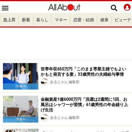
急上昇
新着
暮らし
マネー
恋愛・結婚
健康
ビューテ
世帯年収650万円「このまま専業主婦でもよい
かもと発言する妻」33歳男性の夫婦給与事情
あるじゃん 編集部
マネー
金融資産1億6000万円「洗濯は2週間に1回、お
風呂はシャワーが習慣」61歳男性の年金繰り上
げ生活
あるじゃん 編集部
マネー