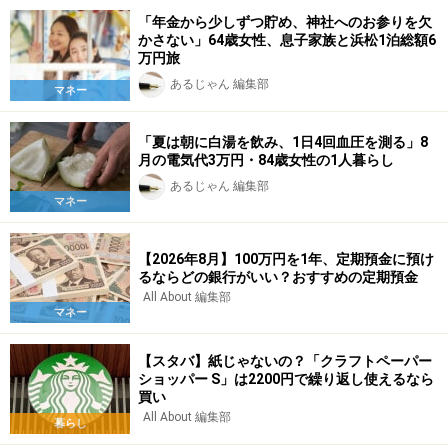
「年金から少しずつ貯め、神社へのお参りを欠
かさない」64歳女性、息子家族と浜松1泊総額6
万円旅
あるじゃん 編集部
マネー
「夏は朝に白湯を飲み、1日4回血圧を測る」8
月の電気代3万円・84歳女性の1人暮らし
あるじゃん 編集部
マネー
【2026年8月】100万円を1年、定期預金に預け
るならどの銀行がいい？おすすめの定期預金
All About 編集部
マネー
【スタバ】紙じゃないの？「クラフトペーパー
ショッパー S」は2200円で繰り返し使えるなら
買い
All About 編集部
暮らし