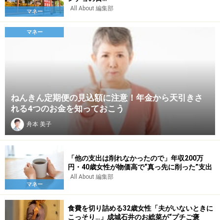
All About 編集部
マネー
マネー
ねんきん定期便の見込額に注意！年金から天引きさ
れる4つのお金を知っておこう
舟本 美子
「他の支出は削れなかったので」年収200万
円・40歳女性が物価高で“真っ先に削った”支出
All About 編集部
マネー
食費を切り詰める32歳女性「夫がいないときに
こっそり…」成城石井のお総菜が“プチご褒