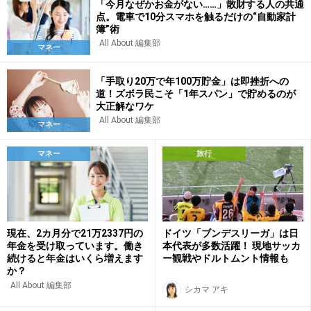
「今月なぜかお金がない……」散財する人の共通
点。電車で10分スマホを触るだけの“自動家計
簿”術
All About 編集部
マネー
「手取り20万で年100万貯金」は即挫折への
道！ズボラ民こそ「1年スパン」で貯めるのが
大正解なワケ
All About 編集部
マネー
マネー
旅行
現在、2カ月分で21万2337円の
ドイツ「ブンデスリーガ」は日
年金を受け取っています。働き
本代表が多数活躍！ 現地サッカ
続けると年金はいくら増えます
ー観戦やドルトムント情報も
か？
All About 編集部
シカマ アキ