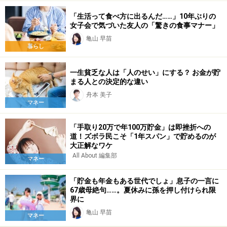
「生活って食べ方に出るんだ……」10年ぶりの
女子会で気づいた友人の「驚きの食事マナー」
亀山 早苗
暮らし
一生貧乏な人は「人のせい」にする？ お金が貯
まる人との決定的な違い
舟本 美子
マネー
「手取り20万で年100万貯金」は即挫折への
道！ズボラ民こそ「1年スパン」で貯めるのが
大正解なワケ
All About 編集部
マネー
「貯金も年金もある世代でしょ」息子の一言に
67歳母絶句……。夏休みに孫を押し付けられ限
界に
亀山 早苗
マネー