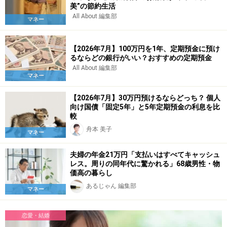
美”の節約生活
All About 編集部
マネー
【2026年7月】100万円を1年、定期預金に預け
るならどの銀行がいい？おすすめの定期預金
All About 編集部
マネー
【2026年7月】30万円預けるならどっち？ 個人
向け国債「固定5年」と5年定期預金の利息を比
較
舟本 美子
マネー
夫婦の年金21万円「支払いはすべてキャッシュ
レス。周りの同年代に驚かれる」68歳男性・物
価高の暮らし
あるじゃん 編集部
マネー
恋愛・結婚