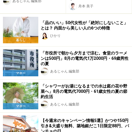
あるじゃん 編集部
舟本 美子
「品のいい」50代女性が「絶対にしないこと」
とは？ 内面から美しい人の6つの特徴
ひかり
暮らし
「市役所で朝から夕方まで涼む。食堂のラーメ
ンは500円」8月の電気代1万2000円・69歳男性
の夏
あるじゃん 編集部
マネー
「シャワーがお湯になるまでの水は庭の花や野
菜へ」8月の電気代7000円・61歳女性の夏の節
約生活
あるじゃん 編集部
マネー
【今週末のキャンペーン情報5選】かつや150円
引き&大盛り無料、築地銀だこ1日限定88円、パ
ンチョの日…