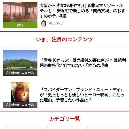
大阪から片道290円で行ける非日常リゾートホ
テルも！ 安近短で楽しめる「関西穴場」のおす
すめホテル3選
村田 和子
旅行
いま、注目のコンテンツ
「青春18きっぷ」販売激減の裏に何が？ 連続利
用の厳格化だけではない「本当の理由」
All About ニュース
『スパイダーマン：ブランド・ニュー・デイ』
が「史上もっとも優しいヒーロー映画」になっ
た理由。予習したい作品は？
All About ニュース
カテゴリ一覧