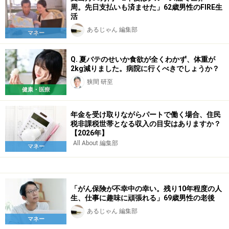
周。先日支払いも済ませた」62歳男性のFIRE生
活
あるじゃん 編集部
マネー
Q. 夏バテのせいか食欲が全くわかず、体重が
2kg減りました。病院に行くべきでしょうか？
狭間 研至
健康・医療
年金を受け取りながらパートで働く場合、住民
税非課税世帯となる収入の目安はありますか？
【2026年】
All About 編集部
マネー
「がん保険が不幸中の幸い。残り10年程度の人
生、仕事に趣味に頑張れる」69歳男性の老後
あるじゃん 編集部
マネー