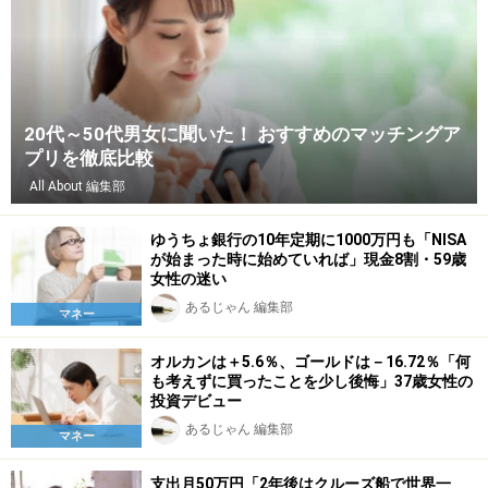
20代～50代男女に聞いた！ おすすめのマッチングア
プリを徹底比較
All About 編集部
ゆうちょ銀行の10年定期に1000万円も「NISA
が始まった時に始めていれば」現金8割・59歳
女性の迷い
あるじゃん 編集部
マネー
オルカンは＋5.6％、ゴールドは－16.72％「何
も考えずに買ったことを少し後悔」37歳女性の
投資デビュー
あるじゃん 編集部
マネー
支出月50万円「2年後はクルーズ船で世界一