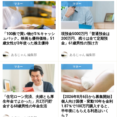
マネー
マネー
「100株で買い物が3％キャッシ
現預金5000万円「普通預金は
ュバック。映画も優待価格」51
200万円、残りは全て定期預
歳女性が2年使った株主優待
金」61歳男性の預け方
あるじゃん 編集部
あるじゃん 編集部
マネー
マネー
「住宅ローン完済、夫婦とも厚
【2026年8月6日から募集開始】
生年金でよかった」月2万円貯
個人向け国債・変動10年を金利
金する68歳男性の年金生活
1.87％で100万円購入すると、
半年後にもらえる利息はいく
ら？