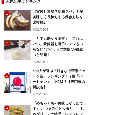
人気記事ランキング
【実験】常温？冷蔵？バナナが
1
美味しく長持ちする保存方法を
比較検証
2021/03/31
「とても助かります」「これは
2
いい」炊飯器も電子レンジもい
らない“アイラップ炊飯”が役立
つと話題！
2025/03/14
500人が選ぶ「好きな中華系チェ
3
ーン店」ランキング！ 2位「バ
ーミヤン」、1位は？【専門家の
解説も】
2025/09/29
「めちゃくちゃ美味しかったで
4
す」 おつまみにピッタリ！「じ
ゃがりこ」の絶品アレンジレシ