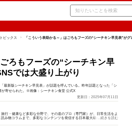
トピックス
「こういう表助かる～」はごろもフーズの“シーチキン早見表”がグ
ごろもフーズの“シーチキン早
SNSでは大盛り上がり
た「最新版シーチキン早見表」が話題を呼んでいる。昨年話題となった「シ
が寄せられた。※画像：シーチキン食堂 公式X
更新日：2025年07月11日
グルメ・旅行・健康など多彩な分野で、その道のプロ（専門家）が、日常生活をよ
、読み物コラムまで、多彩なコンテンツを発信する日本最大級の総合情報サ
...続きを読む