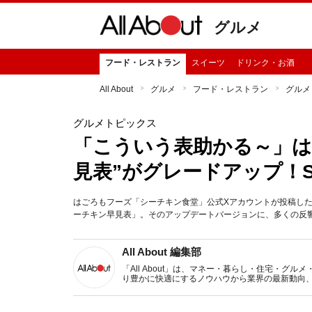
グルメ
フード・レストラン
スイーツ
ドリンク・お酒
All About
グルメ
フード・レストラン
グルメ
グルメトピックス
「こういう表助かる～」は
見表”がグレードアップ！
はごろもフーズ「シーチキン食堂」公式Xアカウントが投稿し
ーチキン早見表」。そのアップデートバージョンに、多くの反響
All About 編集部
「All About」は、マネー・暮らし・住宅・
り豊かに快適にするノウハウから業界の最新動向
イトです。