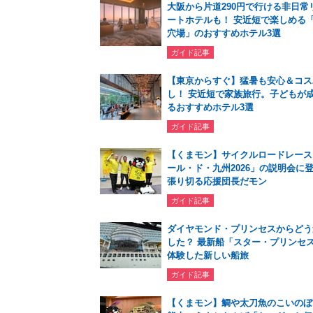
大阪から片道290円で行ける非日常
ートホテルも！ 安近短で楽しめる
穴場」のおすすめホテル3選
ガイド記事
【東京からすぐ】猛暑も安心＆コス
し！ 安近短で家族旅行。子どもが
るおすすめホテル3選
ガイド記事
【くまモン】サイクルロードレース
ール・ド・九州2026」の説明会に
張り切る応援団長だモン
ガイド記事
ダイヤモンド・プリンセスからどう
した？ 最新船「スター・プリンセ
体験した新しい船旅
ガイド記事
【くまモン】鯛や太刀魚のこいのぼり