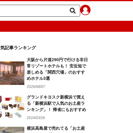
人気記事ランキング
大阪から片道290円で行ける非日
常リゾートホテルも！ 安近短で
楽しめる「関西穴場」のおすす
めホテル3選
2026/08/07
グランドキヨスク新横浜で買え
る「新横浜駅で人気のお土産ラ
ンキング」！ 帰省にもおすすめ
2024/03/26
横浜高島屋で売れてる「お土産