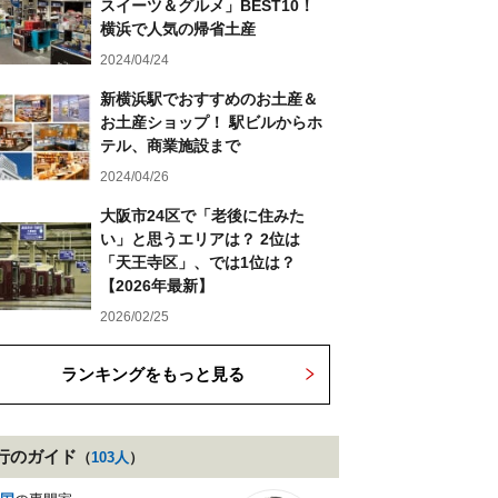
スイーツ＆グルメ」BEST10！
横浜で人気の帰省土産
2024/04/24
新横浜駅でおすすめのお土産＆
お土産ショップ！ 駅ビルからホ
テル、商業施設まで
2024/04/26
大阪市24区で「老後に住みた
い」と思うエリアは？ 2位は
「天王寺区」、では1位は？
【2026年最新】
2026/02/25
ランキングをもっと見る
行
のガイド
（
103
人
）