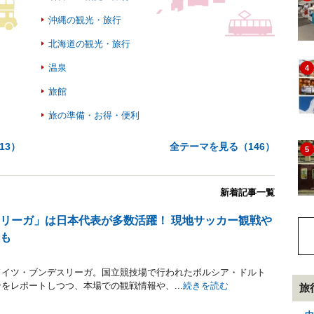
沖縄の観光・旅行
北海道の観光・旅行
温泉
4
旅館
旅の準備・お得・便利
13
）
全テーマを見る（
146
）
5
新着記事一覧
リーガ」は日本代表が多数活躍！ 現地サッカー観戦や
報も
ドイツ・ブンデスリーガ。国立競技場で行われたボルシア・ドルト
をレポートしつつ、本場での観戦情報や、...
続きを読む
旅