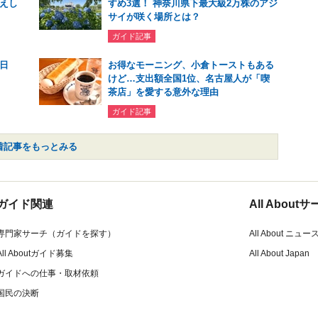
えし
すめ3選！ 神奈川県下最大級2万株のアジ
サイが咲く場所とは？
ガイド記事
 日
お得なモーニング、小倉トーストもある
けど…支出額全国1位、名古屋人が「喫
茶店」を愛する意外な理由
ガイド記事
着記事をもっとみる
ガイド関連
All Abou
専門家サーチ（ガイドを探す）
All About ニュー
All Aboutガイド募集
All About Japan
ガイドへの仕事・取材依頼
国民の決断