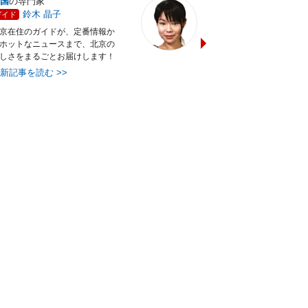
国
の専門家
上海
の専門家
鈴木 晶子
ヒキタ ミワ
ガイド
ガイド
京在住のガイドが、定番情報か
上海在住18年目のコーディネ
ホットなニュースまで、北京の
ーが日々変わりゆくコスモポ
しさをまるごとお届けします！
ン上海の魅力をお届けします
最新記事を読む
>>
最新記事を読む
>>