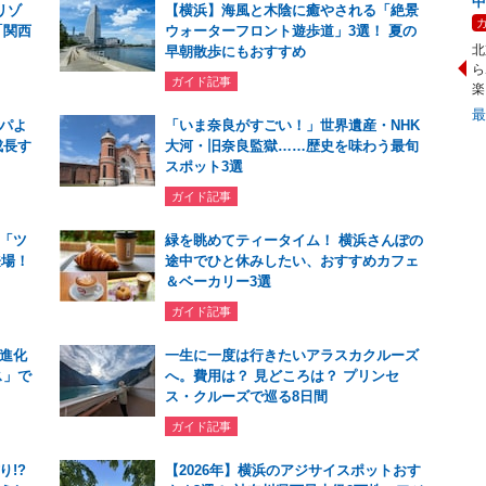
中
リゾ
【横浜】海風と木陰に癒やされる「絶景
「関西
ウォーターフロント遊歩道」3選！ 夏の
北
早朝散歩にもおすすめ
ら
ガイド記事
楽
パよ
「いま奈良がすごい！」世界遺産・NHK
成長す
大河・旧奈良監獄……歴史を味わう最旬
スポット3選
ガイド記事
「ツ
緑を眺めてティータイム！ 横浜さんぽの
登場！
途中でひと休みしたい、おすすめカフェ
＆ベーカリー3選
ガイド記事
進化
一生に一度は行きたいアラスカクルーズ
ス」で
へ。費用は？ 見どころは？ プリンセ
ス・クルーズで巡る8日間
ガイド記事
!?
【2026年】横浜のアジサイスポットおす