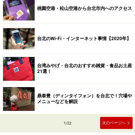
桃園空港・松山空港から台北市内へのアクセス
台北のWi-Fi・インターネット事情【2020年】
台湾みやげ・台北のおすすめ雑貨・食品お土産
21選！
鼎泰豊（ディンタイフォン）を台北で！穴場や
メニューなどを解説
次のページへ
1
/
22