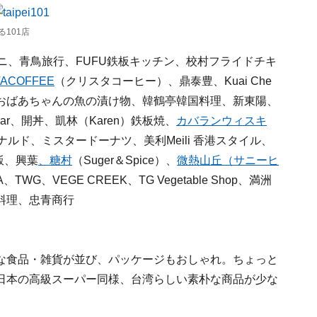
101店
ニ、青鳥旅行、FUFU鉄板キッチン、校村フライドチキ
TACOFFEE
（クリスタコーヒー）、鼎泰豊、Kuai Che
、おばあちゃんの魚の漬け物、韓鶴亭韓国料理、新東陽、
Bear、開丼、凱林（Karen）鉄板焼、
カバランウィスキ
ナルド、ミスタードーナツ、美利Meili 香港スタイル、
飯、興葉
、糖村
（Suger＆Spice）、
微熱山丘（サニーヒ
、TWG、VEGE CREEK、TG Vegetable Shop、満洲
料理、忠青商行
な食品・雑貨が並び、パッケージもおしゃれ。ちょっと
日本の高級スーパー同様、台湾らしい素朴な商品が少な