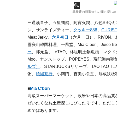
鼎泰豊の順番待ちの間も楽しめる
三通漢果子、五星麺舗、阿官火鍋、八色BBQミ
ン、サンライズティー、
クッキー886
、
CURIS
Meat Jerky、
六月初日
（六月一日）、RIVON
雪嶽山韓国料理、一風堂、Mia C’bon、Juice 
ー
、郭元益、LeTAO、林聡明土鍋魚頭、マクド
Moo、ナンストップ、POPEYES、瑞記海南鶏
ルズ）
、STARBUCKSリザーブ、TAO TAO TEA
粥、
嶢陽茶行
、小南門、杏美小食堂、旭成鉄板
■
Mia C’bon
高級スーパーマーケット。欧米や日本の高品質
ぜいたくなお土産探しにぴったりです。ただし
めではあります。