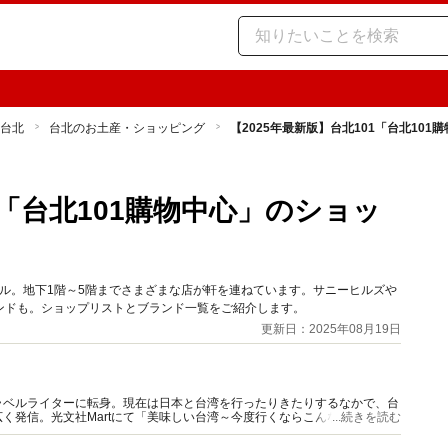
台北
台北のお土産・ショッピング
【2025年最新版】台北101「台北10
1「台北101購物中心」のショッ
ール。地下1階～5階までさまざまな店が軒を連ねています。サニーヒルズや
ンドも。ショップリストとブランド一覧をご紹介します。
更新日：2025年08月19日
ラベルライターに転身。現在は日本と台湾を行ったりきたりするなかで、台
く発信。光文社Martにて「美味しい台湾～今度行くならこんな店」連載。
...続きを読む