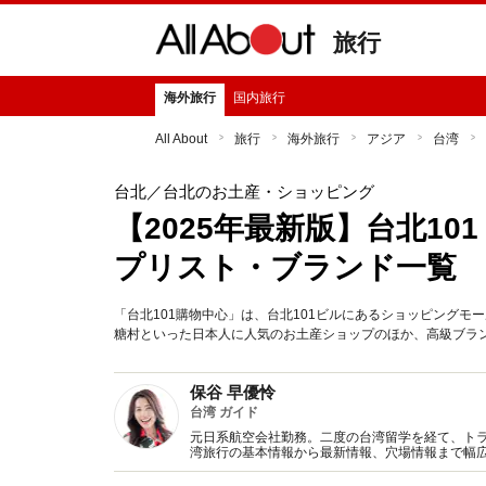
旅行
海外旅行
国内旅行
All About
旅行
海外旅行
アジア
台湾
台北
／台北のお土産・ショッピング
【2025年最新版】台北10
プリスト・ブランド一覧
「台北101購物中心」は、台北101ビルにあるショッピングモ
糖村といった日本人に人気のお土産ショップのほか、高級ブラ
保谷 早優怜
台湾 ガイド
元日系航空会社勤務。二度の台湾留学を経て、ト
湾旅行の基本情報から最新情報、穴場情報まで幅広