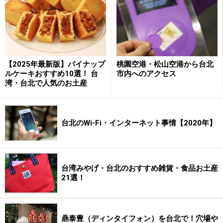
91階の屋外展望台から、台北101ビルを見
上げる
【2025年最新版】パイナップ
桃園空港・松山空港から台北
ルケーキおすすめ10選！ 台
市内へのアクセス
屋外展望台は人もまばら
湾・台北で人気のお土産
台北101展望台には屋外展望台があり、天候が良好な日
だけ解放しています。気象観測装置があり、91階の温
台北のWi-Fi・インターネット事情【2020年】
度・湿度・風速・風向をリアルタイムに表示しています
ので、91階の屋外を体感したい人はぜひこちらへ。
台湾みやげ・台北のおすすめ雑貨・食品お土産
居心地の良さで言えば屋内の展望台に軍配が上がります
21選！
が、101ビルの頂上をより近い距離から見上げることが
できますし、遠くの景色を写真撮影するなら屋外からの
方がきれいに撮れます。
鼎泰豊（ディンタイフォン）を台北で！穴場や