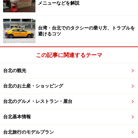
メニューなどを解説
台湾・台北でのタクシーの乗り方、トラブルを
避けるコツ
世界最大のマス・ダンパー
この記事に関連するテーマ
チューンド・マス・ダンパーは何だか不思議な存在感
台北の観光
展望台に行ったらぜひ観てほしいのが丸くて大きな物
台北のお土産・ショッピング
体、マス・ダンパー。87階から91階の中心にあり、大き
さは世界最大でその重さは660トン。台北101のイメージ
台北のグルメ・レストラン・屋台
キャラクターにもなっているこのマス・ダンパーって、
一体何のためにあるのでしょうか？
台北基本情報
チューンド・マス・ダンパー（Tuned Mass Damper、以
台北旅行のモデルプラン