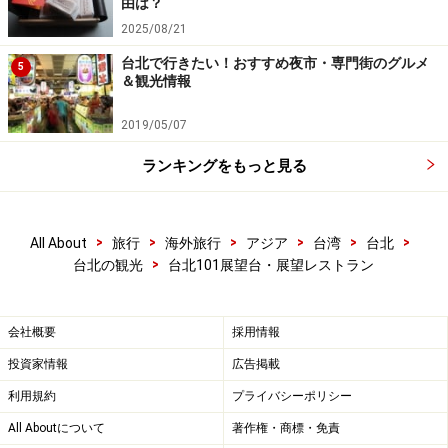
由は？
＜DATA＞
2025/08/21
■TAIPEI101展望台
台北で行きたい！おすすめ夜市・専門街のグルメ
5
住所：台北市信義区市府路45號
＆観光情報
アクセス：MRT市政府駅2番出口から無料シャトルバス
2019/05/07
で約5分、または徒歩で約15分
TEL：(02)8101-7777
ランキングをもっと見る
営業時間：9:00～22:00（チケットの購入と入場は21:15
まで）
定休日：なし
>
>
>
>
>
>
All About
旅行
海外旅行
アジア
台湾
台北
>
台北の観光
台北101展望台・展望レストラン
料金：一般券：400台湾元(約1,150円）身長115ｃm以下
の子供は無料入場（大人1人の同行が必要）
会社概要
採用情報
投資家情報
広告掲載
利用規約
プライバシーポリシー
All Aboutについて
著作権・商標・免責