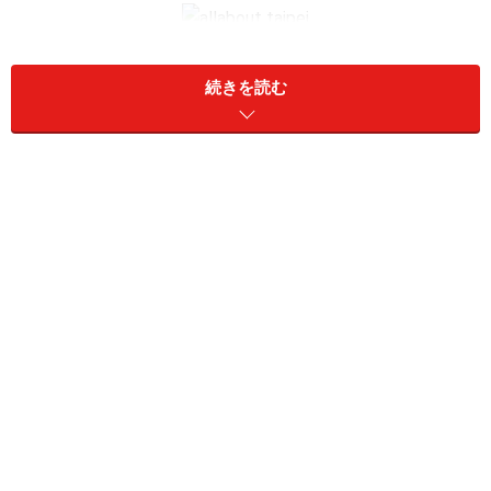
台北101展望台のチケット売り場は、平日であればそんなに
混雑しない
続きを読む
展望台は有料なので、まず5階で入場券の購入を。台北
101展望台は飲食の持ち込みや、ガムを口に入れる行為
が禁止。違反者は警備員に注意されますので、ペットボ
トルの入った荷物は5階のチケット売り場にあるロッカ
ーに預けましょう。
かつてギネスブックに載ったこともある時速60kmのエレ
ベーターに乗れば、89階までは3７秒で到着。エレベー
ターの中は星空の演出があるので、37秒のロマンチック
な世界をお楽しみください。ちなみにこのエレベーター
は日本製で、気圧制御システムが導入されているので、
上昇中に耳が痛くなりません。