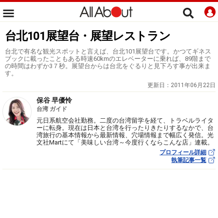
台北101展望台・展望レストラン
台北で有名な観光スポットと言えば、台北101展望台です。かつてギネス
ブックに載ったこともある時速60kmのエレベーターに乗れば、89階まで
の時間はわずか3７秒。展望台からは台北をぐるりと見下ろす事が出来ま
す。
更新日：
2011年06月22日
保谷 早優怜
台湾 ガイド
元日系航空会社勤務。二度の台湾留学を経て、トラベルライタ
ーに転身。現在は日本と台湾を行ったりきたりするなかで、台
湾旅行の基本情報から最新情報、穴場情報まで幅広く発信。光
文社Martにて「美味しい台湾～今度行くならこんな店」連載。
プロフィール詳細
執筆記事一覧