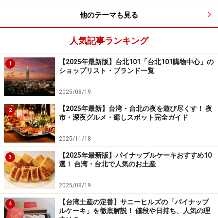
下TMD）の主な目的は建物のバランスを保ち、強風が吹
いたときの揺れを低減させること。風力によるビルの震
他のテーマも見る
動を40％抑えることができます。例えば100年に一度の
人気記事ランキング
大型台風が上陸した時は、TMDが150センチ往復して揺
れ、緩衝システム（Bumper System）で揺れの影響を低
【2025年最新版】台北101「台北101購物中心」の
1
減させます。
ショップリスト・ブランド一覧
2025/08/19
可愛くて台北らしいお土産満載！
【2025年最新】台湾・台北の夜を遊び尽くす！ 夜
2
市・深夜グルメ・癒しスポット完全ガイド
スーベニールショップは要チェック
2025/11/18
【2025年最新版】パイナップルケーキおすすめ10
3
選！ 台湾・台北で人気のお土産
目と口で101を表すDUMPERBABYのグッズもあります
日本サンリオ社と共同制作したDamper Babyのキャラク
2025/08/19
ターグッズなど、おみやげにしたいグッズが並びます。
【台湾土産の定番】サニーヒルズの「パイナップ
4
ルケーキ」を徹底解説！ 値段や日持ち、人気の理