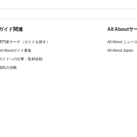
ガイド関連
All Abou
専門家サーチ（ガイドを探す）
All About ニュー
All Aboutガイド募集
All About Japan
ガイドへの仕事・取材依頼
国民の決断