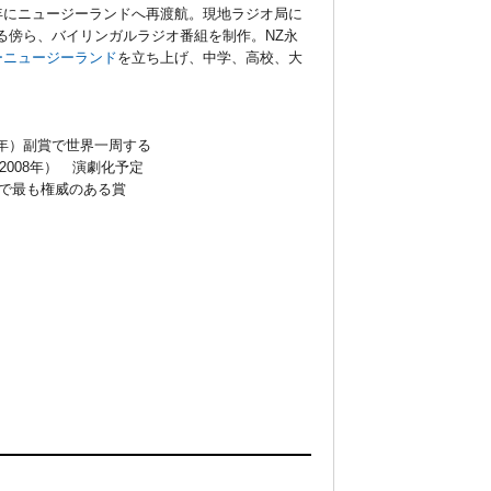
8年にニュージーランドへ再渡航。現地ラジオ局に
る傍ら、バイリンガルラジオ番組を制作。NZ永
ーニュージーランド
を立ち上げ、中学、高校、大
6年）副賞で世界一周する
（2008年） 演劇化予定
ジオ業界で最も権威のある賞