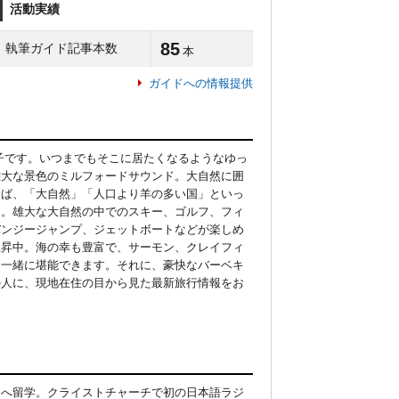
活動実績
85
執筆ガイド記事本数
本
ガイドへの情報提供
子です。いつまでもそこに居たくなるようなゆっ
雄大な景色のミルフォードサウンド。大自然に囲
えば、「大自然」「人口より羊の多い国」といっ
富。雄大な大自然の中でのスキー、ゴルフ、フィ
バンジージャンプ、ジェットボートなどが楽しめ
上昇中。海の幸も豊富で、サーモン、クレイフィ
と一緒に堪能できます。それに、豪快なバーベキ
の人に、現地在住の目から見た最新旅行情報をお
ンドへ留学。クライストチャーチで初の日本語ラジ