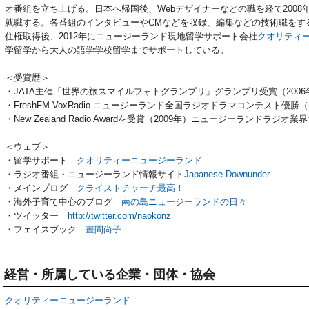
オ番組を立ち上げる。日本へ帰国後、Webデザイナーなどの職を経て200
就職する。各番組のインタビューやCMなどを収録、編集などの技術職をす
住権取得後、2012年にニュージーランド現地留学サポート会社
クオリティ
学留学から大人の語学学校留学までサポートしている。
＜受賞歴＞
・JATA主催「世界の旅スマイルフォトグランプリ」グランプリ受賞（200
・FreshFM VoxRadio ニュージーランド全国ラジオドラマコンテスト優勝
・New Zealand Radio Awardを受賞（2009年）ニュージーランドラ
＜ウェブ＞
・留学サポート
クオリティーニュージーランド
・ラジオ番組・ニュージーランド情報サイト
Japanese Downunder
・メインブログ
クライストチャーチ最高！
・海外子育て中心のブログ
南の島ニュージーランドの日々
・ツイッター
http://twitter.com/naokonz
・フェイスブック
晝間尚子
経営・所属している企業・団体・協会
クオリティーニュージーランド