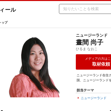
ィール
トップ
ニュージーランド
晝間 尚子
ひるま なおこ
メディアの方はこ
取材依頼
ニュージーランド在住
国、ニュージーランド
担当テーマ
ニュージーランド