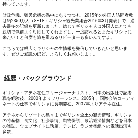
持っています。

財政危機、難民危機の渦中にありつつも、2015年の外国人訪問者数
は約2350万人（SETE：ギリシャ観光業組合2016年3月発表）で、過
去最多の記録を更新しました。総じてギリシャ人は外国人にとても
親切で気前よく対応してくれますし、一度訪れるとまたギリシャに
来たい！と何度も旅を重ねるリピーターも多いんですよ。

こちらでは幅広くギリシャの生情報を発信していきたいと思いま
す。ぜひご愛読のほど、よろしくお願いします。
経歴・バックグラウンド
ギリシャ・アテネ在住フリージャーナリスト。日本の出版社で記者
職を経験後、2000年よりフリーランス。2005年、国際会議コーディ
ネートの仕事でギリシャに長期滞在、2007年よりアテネ在住。
アテネからリゾートの島々までギリシャ全土の観光情報、ギリシャ
の特産物、食文化、社会事情、動物保護、政治経済情勢などを日本
の雑誌、ウェブサイトに執筆。テレビ、ラジオ番組への電話出演も
多数。