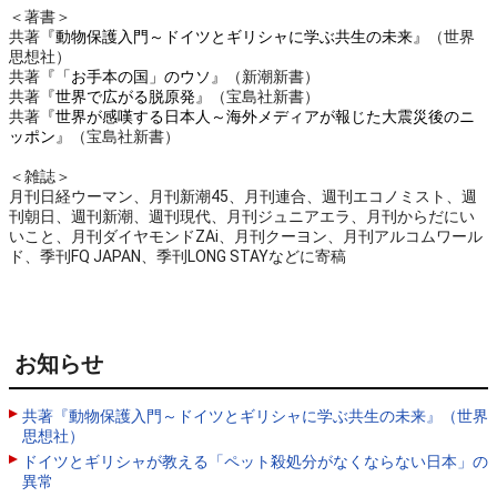
＜著書＞
共著
『動物保護入門～ドイツとギリシャに学ぶ共生の未来』
（世界
思想社）
共著
『「お手本の国」のウソ』
（新潮新書）
共著
『世界で広がる脱原発』
（宝島社新書）
共著
『世界が感嘆する日本人～海外メディアが報じた大震災後のニ
ッポン』
（宝島社新書）
＜雑誌＞
月刊日経ウーマン、月刊新潮45、月刊連合、週刊エコノミスト、週
刊朝日、週刊新潮、週刊現代、月刊ジュニアエラ、月刊からだにい
いこと、月刊ダイヤモンドZAi、月刊クーヨン、月刊アルコムワール
ド、季刊FQ JAPAN、季刊LONG STAYなどに寄稿
お知らせ
共著『動物保護入門～ドイツとギリシャに学ぶ共生の未来』（世界
思想社）
ドイツとギリシャが教える「ペット殺処分がなくならない日本」の
異常