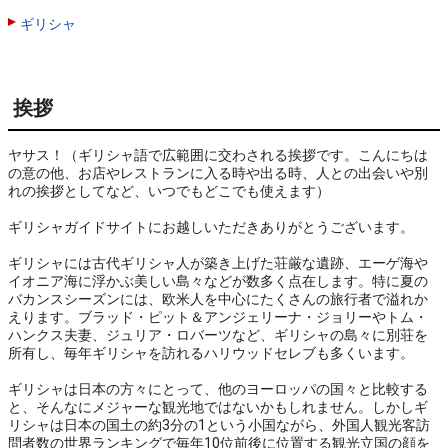
ギリシャ
挨拶
ヤサス！（ギリシャ語で広範囲に交わされる挨拶です。こんにちは
の意の他、お店やレストランに入る時や出る時、人との出会いや別
れの挨拶としてなど、いつでもどこでも使えます）

ギリシャガイドサイトにお越しいただきありがとうございます。

ギリシャには古代ギリシャ人が築き上げた荘厳な遺跡、エーゲ海や
イオニア海に浮かぶ美しい島々などが数多く点在します。特に夏の
バカンスシーズンには、欧米人を中心にたくさんの旅行者で溢れか
えります。ブラッド・ピット＆アンジェリーナ・ジョリーやトム・
ハンクス夫妻、ジュリア・ロバーツなど、ギリシャの島々に別荘を
所有し、毎年ギリシャを訪れるハリウッドセレブも多くいます。

ギリシャは日本の方々にとって、他のヨーロッパの国々と比較する
と、そんなにメジャーな観光地ではないかもしれません。しかしギ
リシャは日本の国土の約3分の1という小国ながら、外国人観光客訪
問者数の世界ランキングで毎年10位前後に位置する観光立国の顔を