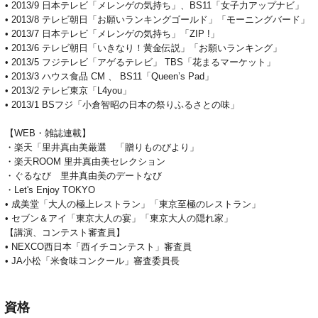
• 2013/9 日本テレビ「メレンゲの気持ち」、BS11「女子力アップナビ」
• 2013/8 テレビ朝日「お願いランキングゴールド」「モーニングバード」
• 2013/7 日本テレビ「メレンゲの気持ち」「ZIP !」
• 2013/6 テレビ朝日「いきなり！黄金伝説」「お願いランキング」
• 2013/5 フジテレビ「アゲるテレビ」 TBS「花まるマーケット」
• 2013/3 ハウス食品 CM 、 BS11「Queen’s Pad」
• 2013/2 テレビ東京「L4you」
• 2013/1 BSフジ「小倉智昭の日本の祭りふるさとの味」
【WEB・雑誌連載】
・楽天「里井真由美厳選 「贈りものびより」
・楽天ROOM 里井真由美セレクション
・ぐるなび 里井真由美のデートなび
・Let's Enjoy TOKYO
• 成美堂「大人の極上レストラン」「東京至極のレストラン」
• セブン＆アイ「東京大人の宴」「東京大人の隠れ家」
【講演、コンテスト審査員】
• NEXCO西日本「西イチコンテスト」審査員
• JA小松「米食味コンクール」審査委員長
資格