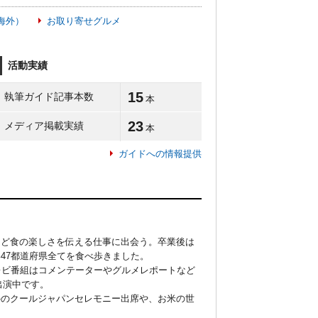
海外）
お取り寄せグルメ
活動実績
15
執筆ガイド記事本数
本
23
メディア掲載実績
本
ガイドへの情報提供
など食の楽しさを伝える仕事に出会う。卒業後は
7都道府県全てを食べ歩きました。

レビ番組はコメンテーターやグルメレポートなど
演中です。

外のクールジャパンセレモニー出席や、お米の世