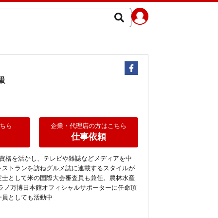
級
ちら
企業・代理店の方はこちら
仕事依頼
の資格を活かし、テレビや雑誌などメディアを中
レストランを訪ねグルメ誌に連載するスタイルが
定士として米の国際大会審査員も兼任。農林水産
ミラノ万博日本館オフィシャルサポーターに任命頂
一員としても活動中