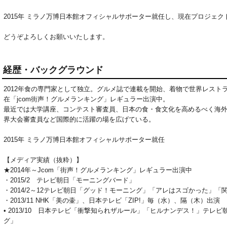
2015年 ミラノ万博日本館オフィシャルサポーター就任し、現在プロジェク
どうぞよろしくお願いいたします。
経歴・バックグラウンド
2012年食の専門家として独立。グルメ誌で連載を開始、着物で世界レスト
在「jcom街声！グルメランキング」レギュラー出演中。
最近では大学講座、コンテスト審査員、日本の食・食文化を高めるべく海
界大会審査員など国際的に活躍の場を広げている。
2015年 ミラノ万博日本館オフィシャルサポーター就任
【メディア実績（抜粋）】
★2014年～Jcom「街声！グルメランキング」レギュラー出演中
・2015/2 テレビ朝日「モーニングバード」
・2014/2～12テレビ朝日「グッド！モーニング」「アレはスゴかった」「
・2013/11 NHK「美の壷」、日本テレビ「ZIP!」毎（水）、隔（木）出演
• 2013/10 日本テレビ「衝撃知られザルール」「ヒルナンデス！」テ
グ」