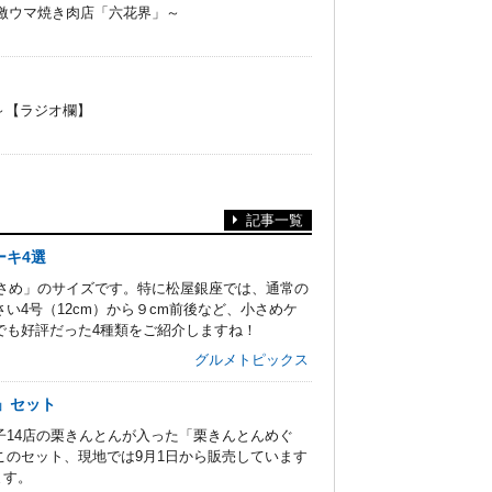
の激ウマ焼き肉店「六花界」～
ツ～【ラジオ欄】
記事一覧
ーキ4選
小さめ」のサイズです。特に松屋銀座では、通常の
さい4号（12cm）から９cm前後など、小さめケ
でも好評だった4種類をご紹介しますね！
グルメトピックス
」セット
14店の栗きんとんが入った「栗きんとんめぐ
のセット、現地では9月1日から販売しています
ます。