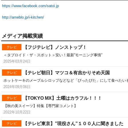
https://www.facebook.com/satoi.jp
http://ameblo.jp/i-kitchen/
メディア掲載実績
【フジテレビ】ノンストップ！
テレビ
＜タブロイド・ザ・スポット＞安い！最新”モーニング事情”
2025年03月24日
【テレビ朝日】マツコ＆有吉かりそめ天国
テレビ
ホットケーキのメープルシロップなどなど「びったびた」にして食べたい
2024年09月06日
【TOKYO MX】土曜はカラフル！！！
テレビ
【秋の美スイーツ】特集【専門家コメント】
2022年10月22日
【テレビ東京】”現役さん”１００人に聞きました
テレビ