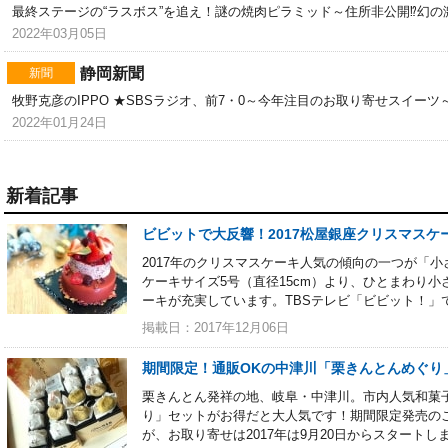
最終ステージの“ラスボス”を追え！謎の焼肉ピラミッド～住所非公開⁉幻
2022年03月05日
静岡新聞
新聞
牧野克彦のIPPO ★SBSラジオ、前7・0～今年注目のお取り寄せスイー
2022年01月24日
新着記事
ビビットで大反響！2017松屋銀座クリスマスケ
2017年のクリスマスケーキ人気の傾向の一つが「
ケーキサイズ5号（直径15cm）より、ひとまわり小
ーキが充実しています。TBSテレビ「ビビット！」
掲載日：2017年12月06日
期間限定！通販OKの中津川「栗きんとんめぐり
栗きんとん発祥の地、岐阜・中津川。市内人気和菓子
り」セットがお得だと大人気です！期間限定発売のこ
が、お取り寄せは2017年は9月20日からスタートし