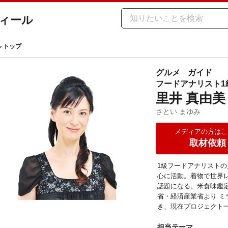
ィール
ル トップ
グルメ
ガイド
フードアナリスト1
里井 真由美
さとい まゆみ
メディアの方はこ
取材依頼
1級フードアナリスト
心に活動。着物で世界
話題になる。米食味鑑
省・経済産業省より 
き、現在プロジェクト
担当テーマ