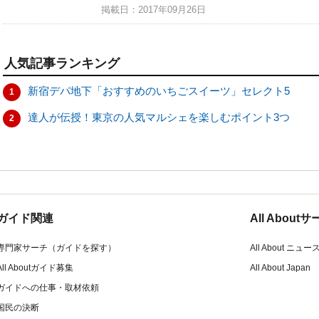
掲載日：2017年09月26日
人気記事ランキング
新宿デパ地下「おすすめのいちごスイーツ」セレクト5
1
達人が伝授！東京の人気マルシェを楽しむポイント3つ
2
ガイド関連
All Abou
専門家サーチ（ガイドを探す）
All About ニュー
All Aboutガイド募集
All About Japan
ガイドへの仕事・取材依頼
国民の決断