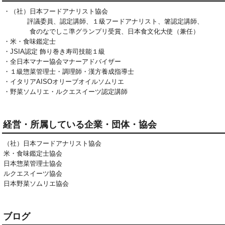
・（社）日本フードアナリスト協会

　　　  評議委員、認定講師、１級フードアナリスト、箸認定講師、

　　　　食のなでしこ準グランプリ受賞、日本食文化大使（兼任）

・米・食味鑑定士　

・JSIA認定 飾り巻き寿司技能１級

・全日本マナー協会マナーアドバイザー

・１級惣菜管理士・調理師・漢方養成指導士

・イタリアAISOオリーブオイルソムリエ

・野菜ソムリエ・ルクエスイーツ認定講師
経営・所属している企業・団体・協会
（社）日本フードアナリスト協会
米・食味鑑定士協会
日本惣菜管理士協会
ルクエスイーツ協会
日本野菜ソムリエ協会
ブログ