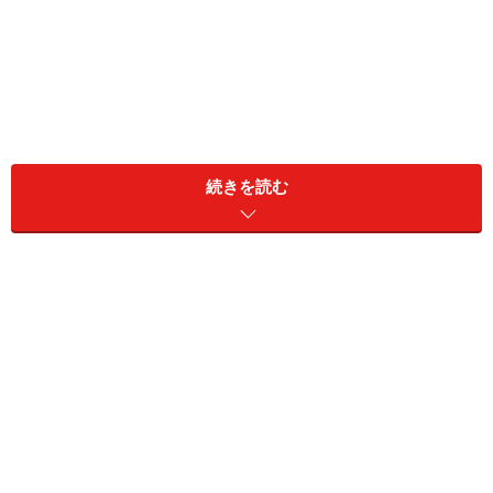
4種勢揃い。少しづつ色々なケーキを楽しんで
続きを読む
小さめサイズを数種買う良さは、テーブルが華やぐこ
と、ちょこちょこと少量&多種いただける、いわゆる
「幕の内」食べができ楽しいこと、味に変化ができて飽
きずに最後まで食べきれることだと思います。
2017年12月4日（月）放送のTBSテレビ「ビビット！」
に出演し、4種類をご紹介させて頂きとても人気でした
ので、改めてご紹介しますね。