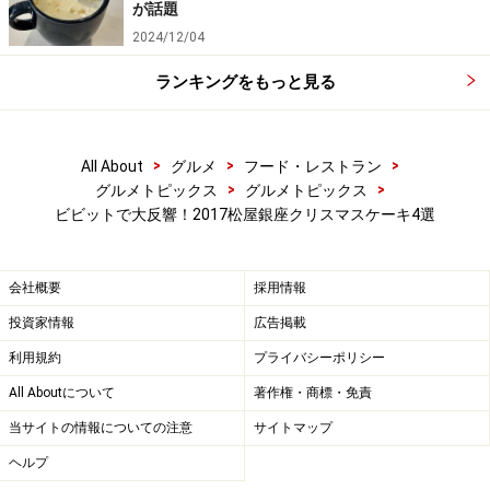
が話題
価格など：税込3888円（限定50台）要予約
2024/12/04
予約：インターネット、店頭、電話受付（インターネッ
トと店頭受付は12月15日まで）
ランキングをもっと見る
https://www.matsuya-dept.jp/christmas.html
フリー電話：0120-974-794（2017年12月12日まで。午
>
>
>
All About
グルメ
フード・レストラン
前11時～午後5時）
>
>
グルメトピックス
グルメトピックス
住所：東京都中央区銀座3-6-1
ビビットで大反響！2017松屋銀座クリスマスケーキ4選
代表電話：03-3567-1211
会社概要
採用情報
投資家情報
広告掲載
ラ・メゾン・デュ・ショコラ「エトワー
利用規約
プライバシーポリシー
ル・フィラント」直径：13cm
All Aboutについて
著作権・商標・免責
当サイトの情報についての注意
サイトマップ
ヘルプ