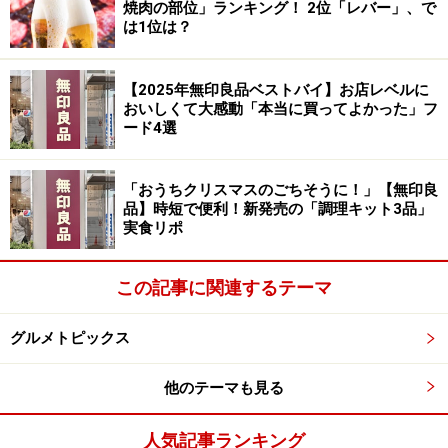
焼肉の部位」ランキング！ 2位「レバー」、で
フリー電話：0120-974-794（2017年12月12日まで。午
は1位は？
前11時～午後5時）
住所：東京都中央区銀座3-6-1
【2025年無印良品ベストバイ】お店レベルに
代表電話：03-3567-1211
おいしくて大感動「本当に買ってよかった」フ
ード4選
「おうちクリスマスのごちそうに！」【無印良
品】時短で便利！新発売の「調理キット3品」
キャンティ「銀座はちみつ ババロアバニ
実食リポ
ラ」直径：12cm
この記事に関連するテーマ
松屋銀座は、銀座ビル屋上で養蜂する「銀座ミツバチプ
ロジェクト」に参加されており、採れた銀座はちみつを
グルメトピックス
使ったオリジナルのクリスマスケーキが毎年人気です。
今年は「キャンティ」の「銀座はちみつババロアバニ
他のテーマも見る
ラ」が人気を集めています。
人気記事ランキング