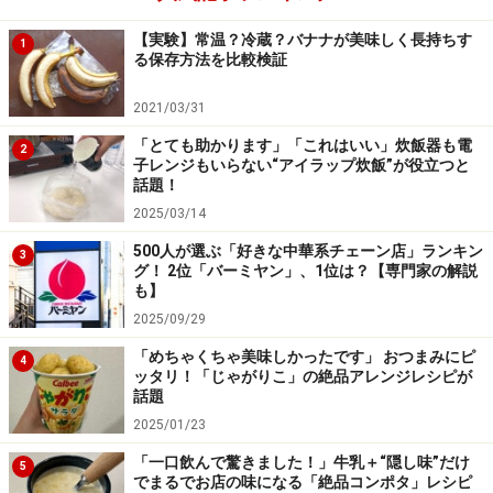
【実験】常温？冷蔵？バナナが美味しく長持ちす
1
る保存方法を比較検証
キャンティ「銀座はちみつ・ババロアバニラ」直径12cm
蜂の巣を可愛らしく表現され、ババロアバニラのふわふ
2021/03/31
わ生地に銀座はちみつが香る優しい味わい。甘酸っぱい
「とても助かります」「これはいい」炊飯器も電
2
子レンジもいらない“アイラップ炊飯”が役立つと
フランボワーズのシロップ漬けがお味のアクセントにな
話題！
っています
2025/03/14
500人が選ぶ「好きな中華系チェーン店」ランキン
3
グ！ 2位「バーミヤン」、1位は？【専門家の解説
も】
銀座はちみつが加わった優しい甘さです。フランボワーズホ
2025/09/29
ールがお味のアクセント
「めちゃくちゃ美味しかったです」 おつまみにピ
4
ッタリ！「じゃがりこ」の絶品アレンジレシピが
話題
＜DATA＞
2025/01/23
店名：キャンティ 松屋銀座店
「一口飲んで驚きました！」牛乳＋“隠し味”だけ
5
商品名：銀座はちみつ ババロアバニラ 直径：12cm
でまるでお店の味になる「絶品コンポタ」レシピ