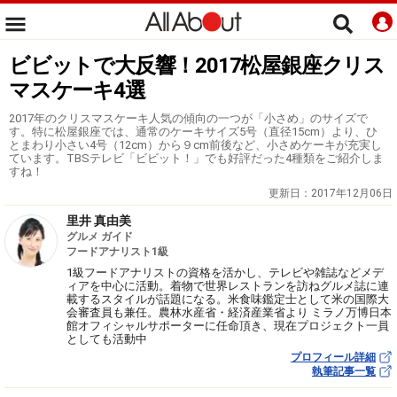
ビビットで大反響！2017松屋銀座クリス
マスケーキ4選
2017年のクリスマスケーキ人気の傾向の一つが「小さめ」のサイズで
す。特に松屋銀座では、通常のケーキサイズ5号（直径15cm）より、ひ
とまわり小さい4号（12cm）から９cm前後など、小さめケーキが充実し
ています。TBSテレビ「ビビット！」でも好評だった4種類をご紹介しま
すね！
更新日：
2017年12月06日
里井 真由美
グルメ ガイド
フードアナリスト1級
1級フードアナリストの資格を活かし、テレビや雑誌などメデ
ィアを中心に活動。着物で世界レストランを訪ねグルメ誌に連
載するスタイルが話題になる。米食味鑑定士として米の国際大
会審査員も兼任。農林水産省・経済産業省より ミラノ万博日本
館オフィシャルサポーターに任命頂き、現在プロジェクト一員
としても活動中
プロフィール詳細
執筆記事一覧