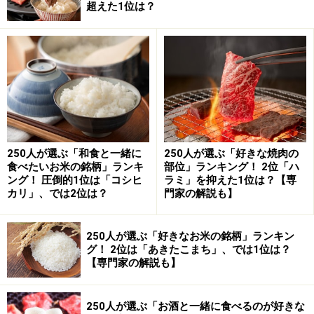
超えた1位は？
リベルターブル「エリザベス」直径下段11cm、上段８cm
松屋オリジナル限定品で、贅沢な2段仕立てのラグジュ
アリー感が漂うケーキです。ローランペリエ シャンパン
ロゼのクリームと、コクのあるチョコレートムースがち
ょっと大人の味わい。赤い果実のフレッシュな酸味とジ
ュレが上品に香ります。小さなウエディングケーキにも
見え、恋人同士やご夫婦でお召し上がりなら、ムーディ
250人が選ぶ「和食と一緒に
250人が選ぶ「好きな焼肉の
ーに演出してくれそう
食べたいお米の銘柄」ランキ
部位」ランキング！ 2位「ハ
ング！ 圧倒的1位は「コシヒ
ラミ」を抑えた1位は？【専
カリ」、では2位は？
門家の解説も】
＜DATA＞
店名：リベルターブル松屋銀座店
商品名：エリザベス 直径下段11cm、上段8cm
250人が選ぶ「好きなお米の銘柄」ランキン
グ！ 2位は「あきたこまち」、では1位は？
価格など：5400円（限定80台）要予約
【専門家の解説も】
予約：インターネット、店頭、電話受付（インターネッ
トと店頭受付は12月15日まで）
250人が選ぶ「お酒と一緒に食べるのが好きな
https://www.matsuya-dept.jp/christmas.html