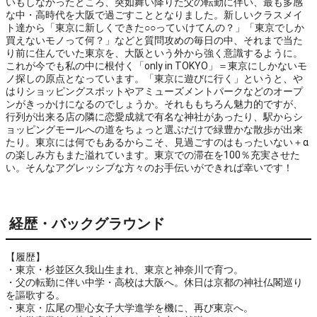
いもしなかったところ、突如舞い降りた父の転勤に伴い、最も多感
な中・高時代を大阪で過ごすこととなりました。新しいクラスメイ
ト達から「東京に新しくできた○○っていけてんの？」「東京でしか
買えないモノって何？」などと質問攻めの毎日の中、それまで当た
り前に住んでいた東京を、大阪という外から強く意識するように。
これが今でも私の中に根付く「only in TOKYO」＝東京にしかないモ
ノ探しの原点となっています。「東京に遊びに行く」というと、や
はりショッピングスポットやアミューズメントパークなどのオープ
ンがきっかけになるのでしょうか。それももちろん魅力的ですが、
行列が出来る店の隣に恋愛成就で有名な神社があったり、駅からシ
ョッピングモールへの道をちょっと選ぶだけで緑豊かな散歩が出来
たり。東京には何でもあるからこそ、見過ごすのはもったいない＋α
の楽しみ方もまた溢れています。東京での滞在を100％充実させた
い。そんなアグレッシブな方々のお手伝いができれば幸いです！
経歴・バックグラウンド
【履歴】
・東京・杉並区久我山生まれ、東京と神奈川で育つ。
・父の転勤に伴い中学・高校は大阪へ。休日は京都の神社仏閣巡り
を謳歌する。
・東京・広尾の聖心女子大学進学を機に、再び東京へ。