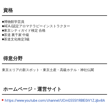
資格
■博物館学芸員

■AEAJ認定アロマテラピーインストラクター

■東京シティガイド検定 合格

■茶道 裏千家 中級

■茶道文化検定3級
得意分野
東京エリアの新スポット・東京土産・高級ホテル・神社仏閣
ホームページ・運営サイト
https://www.youtube.com/channel/UCmG555l1RBlE0iV1ZJjbv8A