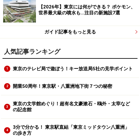
【2026年】東京には何ができる？ ポケモン、
世界最大級の噴水も…注目の新施設7選
ガイド記事をもっと見る
人気記事ランキング
東京のテレビ局で遊ぼう！キー放送局5社の見学ポイント
1
開業50周年！東京駅・八重洲地下街７つの秘密
2
東京の文学館めぐり！超有名文豪漱石・鴎外・太宰など
3
の記念館
3分で分かる！ 東京駅直結「東京ミッドタウン八重洲」
4
の歩き方