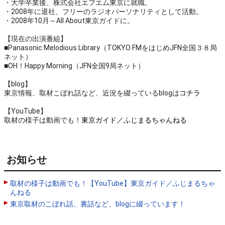
・大学卒業後、株式会社エフエム東京に就職。
・2008年に退社、フリーのラジオパーソナリティとして活動。
・2008年10月～All About東京ガイドに。
【現在の出演番組】
■Panasonic Melodious Library（TOKYO FMをはじめJFN全国３８局
ネット）
■OH！Happy Morning（JFN全国9局ネット）
【blog】
東京情報、取材こぼれ話など、近況を綴っているblogは
コチラ
【YouTube】
取材の様子は動画でも！
東京ガイド／ふじまるちゃんねる
お知らせ
取材の様子は動画でも！【YouTube】東京ガイド／ふじまるちゃ
んねる
東京取材のこぼれ話、裏話など、blogに綴っています！