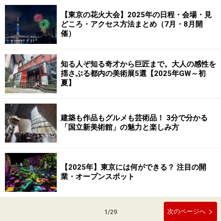
【東京の花火大会】2025年の日程・会場・見
どころ・アクセス方法まとめ（7月・8月開
催）
知る人ぞ知る奇才から巨匠まで。大人の感性を
揺さぶる都内の美術展5選【2025年GW～初
夏】
建築も作品もグルメも芸術品！ 3分で分かる
「国立新美術館」の魅力と楽しみ方
【2025年】東京には何ができる？ 注目の開
業・オープンスポット
次のページへ
1
/
29