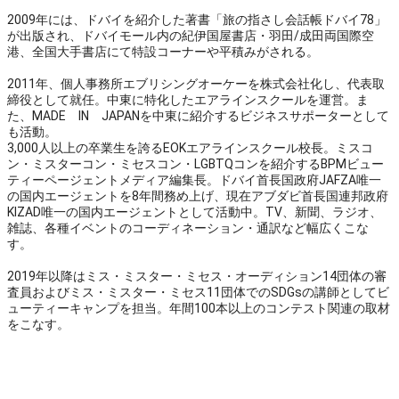
2009年には、ドバイを紹介した著書「旅の指さし会話帳ドバイ78」
が出版され、ドバイモール内の紀伊国屋書店・羽田/成田両国際空
港、全国大手書店にて特設コーナーや平積みがされる。
2011年、個人事務所エブリシングオーケーを株式会社化し、代表取
締役として就任。中東に特化したエアラインスクールを運営。ま
た、MADE IN JAPANを中東に紹介するビジネスサポーターとして
も活動。
3,000人以上の卒業生を誇るEOKエアラインスクール校長。ミスコ
ン・ミスターコン・ミセスコン・LGBTQコンを紹介するBPMビュー
ティーページェントメディア編集長。ドバイ首長国政府JAFZA唯一
の国内エージェントを8年間務め上げ、現在アブダビ首長国連邦政府
KIZAD唯一の国内エージェントとして活動中。TV、新聞、ラジオ、
雑誌、各種イベントのコーディネーション・通訳など幅広くこな
す。
2019年以降はミス・ミスター・ミセス・オーディション14団体の審
査員およびミス・ミスター・ミセス11団体でのSDGsの講師としてビ
ューティーキャンプを担当。年間100本以上のコンテスト関連の取材
をこなす。