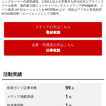
シングオーケー代表取締役。3,000人以上の卒業生を誇るEOKエアラインス
クール校長。国内最大級ビューティーコンテストメディアBPM編集長。ド
バイ政府JAFZAエージェントを8年間務め上げ、現在はアブダビ首長政府
KIZAD国内唯一エージェントとして活動中。
メディアの方はこちら
取材依頼
企業・代理店の方はこちら
仕事依頼
活動実績
99
執筆ガイド記事本数
本
1
メディア掲載実績
本
1
執筆書籍数
冊