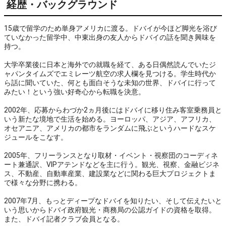
経歴・バックグラウンド
15歳で留学のため単身アメリカに渡る。ドバイが今ほど脚光を浴び
ていなかった留学中、中東出身の友人からドバイの話を聞き興味を
持つ。
大学卒業後に日本と海外での就職を経て、ある日偶然読んでいたジ
ャパンタイムズでエミレーツ航空の求人欄を見つける。学生時代か
ら話に聞いていた、何とも面白そうな未知の世界、ドバイに行って
みたい！という強い好奇心から転職を決意。
2002年、応募からわづか2ヵ月後にはドバイに移り住み客室乗務員と
いう新たな境地で生活を始める。ヨーロッパ、アジア、アフリカ、
オセアニア、アメリカの都市をランダムに飛ぶというハードなスケ
ジュールをこなす。
2005年、フリーランスとなり取材・イベント・視察団のコーディネ
ート兼通訳、VIPアテンドなどを主に行う。観光、視察、金融ビジネ
ス、不動産、自動車産業、建設業などに関わる巨大プロジェクトま
で様々な分野に携わる。
2007年7月、もっとディープなドバイを知りたい、そして伝えたいと
いう思いからドバイ政府観光・商務局の公認ガイドの資格を取得。
また、ドバイ記者クラブ会員となる。