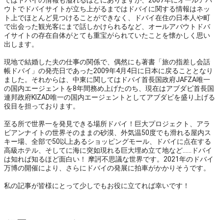
ではドバイの情報も溢れるほどにありますが、2007年にオールアバ
ウトでドバイサイトが立ち上がるまではドバイに関する情報はネッ
ト上でほとんど見つけることができなく、ドバイ在住の日本人や町
で出会った観光客にまで話しかけられるなど、オールアバウトドバ
イサイトの存在自体がとても重宝がられていたことを懐かしく思い
出します。

現地で結婚した夫の仕事の関係で、偶然にも著書「旅の指差し会話
帳ドバイ」の発売日であった2009年4月4日に日本に戻ることとなり
ました。それからは、中東に関してはドバイ首長国政府JAFZA唯一
の国内エージェントを8年間務め上げたのち、現在はアブダビ首長国
連邦政府KIZAD唯一の国内エージェントとしてアブダビを盛り上げる
役目を担っております。

至る所で世界一を発見できる場所ドバイ！巨大プロジェクト、アラ
ビアンナイトの世界そのままの砂漠、外気温50度でも滑れる屋内ス
キー場、全部で50以上あるショッピングモール、ドバイに点在する
高級ホテル、そしてに海に突如現れる巨大埋め立て地など……ドバイ
は知れば知るほど面白い！ 摩訶不思議な世界です。2021年のドバイ
万博の開催により、さらにドバイの発展に拍車がかかりそうです。

私の記事が皆様にとって少しでもお役に立てれば幸いです！