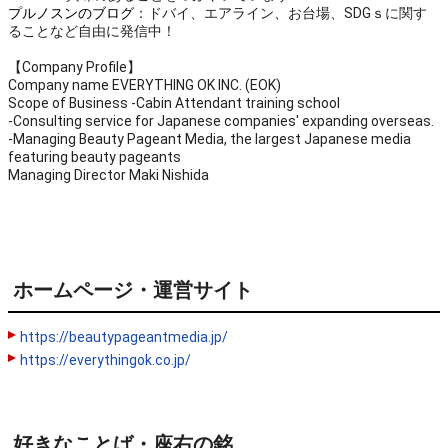
プルノスンのブログ
：ドバイ、エアライン、お台場、SDGｓに関す
ることなど自由に発信中！
【Company Profile】
Company name EVERYTHING OK INC. (EOK)
Scope of Business -Cabin Attendant training school
-Consulting service for Japanese companies' expanding overseas.
-Managing Beauty Pageant Media, the largest Japanese media
featuring beauty pageants
Managing Director Maki Nishida
ホームページ・運営サイト
https://beautypageantmedia.jp/
https://everythingok.co.jp/
好きなことば・座右の銘