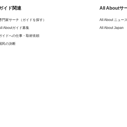
ガイド関連
All Abou
専門家サーチ（ガイドを探す）
All About ニュー
All Aboutガイド募集
All About Japan
ガイドへの仕事・取材依頼
国民の決断