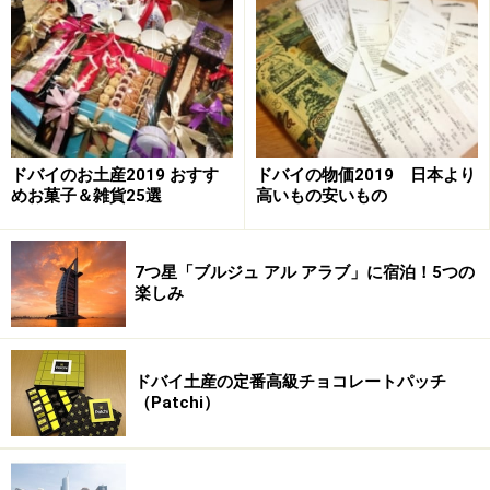
現在のドバイは、大型ショッピングモールや5つ星ホテ
ドバイのお土産2019 おすす
ドバイの物価2019 日本より
ル、商業ビル等、ほとんどの
めお菓子＆雑貨25選
高いもの安いもの
建物が比較的新しい為、トイレもそれなりに最新のもの
も多く、中にはトイレ先進国に住む日本人でさえ驚くよ
7つ星「ブルジュ アル アラブ」に宿泊！5つの
うな素晴らしいデザインや技術を取り入れたトイレも発
楽しみ
見できるのです。そのほとんどが洋式ですが、数は少な
いですが日本の和式トイレに似たようなアラブスタイル
のトイレも存在します。
ドバイ土産の定番高級チョコレートパッチ
（Patchi）
ドバイのトイレは清潔？