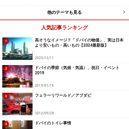
他のテーマも見る
ドバイのトイレットペーパー事情
人気記事ランキング
高そうなイメージ？「ドバイの物価」、実は日本
1
より安いもの・高いもの【2024最新版】
デザインが斬新な最新式のトイレットペーパーフォルダー
2023/12/11
ドバイのトイレには、殆どの場合衛生的なトイレットペ
ドバイの季節（気候・気温）、祝日・イベント
2
2019
ーパーが備わっています。しかしながら、デザートサフ
ァリ等で利用する、砂漠に設置された簡易トイレ等、多
2019/01/15
くの観光客が連続でトイレを使いトイレットペーパーが
フェラーリワールド／アブダビ
3
無くなるかもしれないようなアクティビティーに参加す
る際にはポケットティッシュを持参しておくと安心で
2012/09/28
す。万が一ホテルやショッピングモールなどで、トイレ
ットペーパーが無かったり、フォルダーが壊れていて清
ドバイのトイレ事情
4