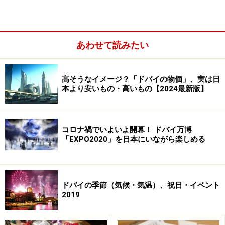
タートした頃です。大型のショッピングモールや5つ星
ホテルの中には、今と同様清潔で比較的ゆったりできる
トイレも少なくなかったのですが、場所によっては早く
出たいと思うようなトイレもありました。日本語表記が
あわせて読みたい
されている日本製のトイレや使い方を考えてしまうよう
なトイレなど、面白い発見も。基本的にドバイではトイ
高そうなイメージ？「ドバイの物価」、実は日
レの使用料や清掃係にチップなどの支払いは必要ないの
本より安いもの・高いもの【2024最新版】
でご安心を。（特別なサービスをしてもらって自分がお
礼として渡したい場合は別です！）
コロナ禍でいよいよ開幕！ ドバイ万博
「EXPO2020」を日本にいながら楽しめる
ドバイの季節（気候・気温）、祝日・イベント
2019