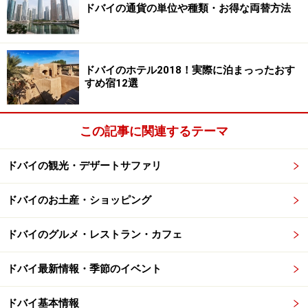
ドバイの通貨の単位や種類・お得な両替方法
ドバイの一般的なトイレです。除菌スプレーもついているも
のも。
ドバイのホテル2018！実際に泊まっったおす
すめ宿12選
日本人観光客が利用するであろう場所に設置されている
トイレは、ほぼ間違いなく、清潔なトイレがほとんどで
この記事に関連するテーマ
す。理由としては、トイレの清掃係が常駐していたり、
こまめにトイレの清掃がなされていることが多いから。
ドバイの観光・デザートサファリ
ただ、ビデを使用する利用者も少なくないのでトイレが
ドバイのお土産・ショッピング
水でビショビショなんてことも。ガイドの個人的な感想
ですが、ドバイ現地の女性は綺麗にトイレを使う方が多
ドバイのグルメ・レストラン・カフェ
いような気がします。現地の女性とお出かけをしてトイ
レに一緒に行ったりすると、除菌ウェットティッシュで
ドバイ最新情報・季節のイベント
お掃除しておいてくれるような心遣いも。これには、流
石に驚かされました。
ドバイ基本情報