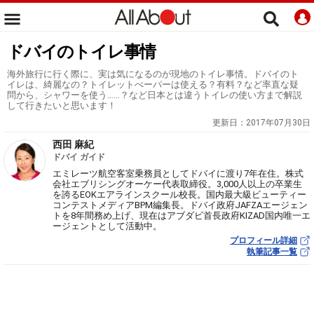
ドバイのトイレ事情
海外旅行に行く際に、実は気になるのが現地のトイレ事情。ドバイのト
イレは、綺麗なの？トイレットぺーパーは使える？有料？など率直な疑
問から、シャワーを使う……？など日本とは違うトイレの使い方まで解説
して行きたいと思います！
更新日：
2017年07月30日
西田 麻紀
ドバイ ガイド
エミレーツ航空客室乗務員としてドバイに渡り7年在住。株式
会社エブリシングオーケー代表取締役。3,000人以上の卒業生
を誇るEOKエアラインスクール校長。国内最大級ビューティー
コンテストメディアBPM編集長。ドバイ政府JAFZAエージェン
トを8年間務め上げ、現在はアブダビ首長政府KIZAD国内唯一エ
ージェントとして活動中。
プロフィール詳細
執筆記事一覧