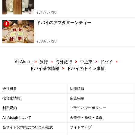
掃係もいないなどという珍しい状況に置かれた場合に
は、ドバイ旅行の記念にビデを使ってみてはいかがでし
2017/07/30
ょうか。
ドバイのアフタヌーンティー
5
2008/07/25
>
>
>
>
>
All About
旅行
海外旅行
中近東
ドバイ
>
ドバイ基本情報
ドバイのトイレ事情
会社概要
採用情報
投資家情報
広告掲載
利用規約
プライバシーポリシー
All Aboutについて
著作権・商標・免責
ドバイのトイレについているビデ
当サイトの情報についての注意
サイトマップ