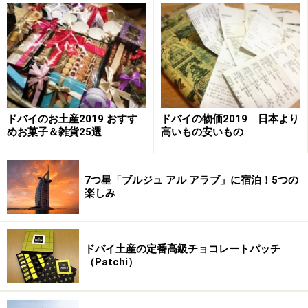
ドバイのお土産2019 おすす
ドバイの物価2019 日本より
イスラム教徒の異性に対するマナー
めお菓子＆雑貨25選
高いもの安いもの
7つ星「ブルジュ アル アラブ」に宿泊！5つの
ドバイ女性が身につける黒い民族衣装アバヤを着るマネキン
楽しみ
イスラム教徒の異性に対しては、相手が求めてこない限
り、握手などでもこちらからは求めない方が良いかと思
ドバイ土産の定番高級チョコレートパッチ
います。特に相手が現地女性の場合には、絶対にやめて
（Patchi）
おくべき。外国人同士のカップルでも公共の場で抱きつ
いたり、キスはご法度です。キスくらいで……と思われる