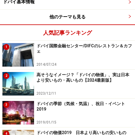
ドバイ基本情報
センス（お酒の販売許可）を持つ五つ星ホテル内のレス
トラン等でお酒を楽しむことができます。ビーチや公共
他のテーマも見る
の場で、ホテルのミニバーから持ち出したお酒を飲むな
どは、違法行為になり厳しく罰せられるのでご注意を。
人気記事ランキング
※記事内容は執筆時点のものです。最新の内容をご確認くださ
ドバイ国際金融センター/DIFCのレストラン＆カフ
1
い。
ェ
※海外を訪れる際には最新情報の入手に努め、「
外務省 海外安全
ホームページ
」を確認するなど、安全確保に十分注意を払ってく
2014/07/24
ださい。
高そうなイメージ？「ドバイの物価」、実は日本
2
より安いもの・高いもの【2024最新版】
2023/12/11
ドバイの季節（気候・気温）、祝日・イベント
3
2019
2019/01/15
ドバイの物価2019 日本より高いもの安いもの
4