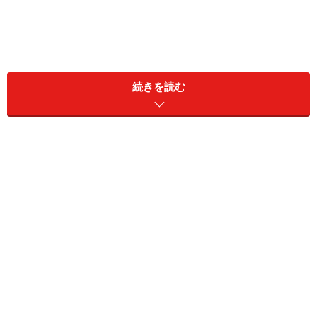
続きを読む
服装、特に女性の露出は注意
女性がノースリーブやワンピースなどをリゾートホテル
内で着用するのは基本的に問題ありません。ですが、先
にもお話したように男性人口が圧倒的に多いドバイでの
過度な肌の露出はできるだけ控えましょう。モスクやド
バイよりも規律が厳しい、他の首長国を旅のプランに入
れている場合は、長袖・長ズボンなど肌がすっぽりと隠
れる服装か、ストールなどでしっかり体をカバーするこ