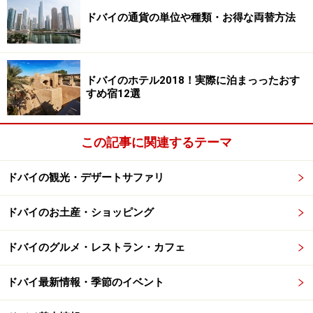
かも知れませんが、警察沙汰になることも実際にはある
ドバイの通貨の単位や種類・お得な両替方法
のです。特に
ラマダン
（イスラムの断食月）中は、公共
の場で手をつなぐ程度の行為でも、完全な禁欲生活中の
イスラム教徒の人々を不愉快な思いにさせる、大変失礼
ドバイのホテル2018！実際に泊まっったおす
な行為にあたります。
すめ宿12選
また、アバヤ（黒い民族衣装）を着た女性を許可無く写
真撮影してはいけません（許可をくれる一般女性はほと
この記事に関連するテーマ
んどいないと思いますが……）。特にブルカ（顔を覆って
ドバイの観光・デザートサファリ
いるマスク）を着用している女性には、あなたが男性で
あればむやみに近づかないように気をつけましょう。
ドバイのお土産・ショッピング
ドバイのグルメ・レストラン・カフェ
イスラム国でのアルコールは？
ドバイ最新情報・季節のイベント
イスラム教では基本的にアルコールの摂取は禁じられて
います。ですが、異教徒の多いドバイでは、リカーライ