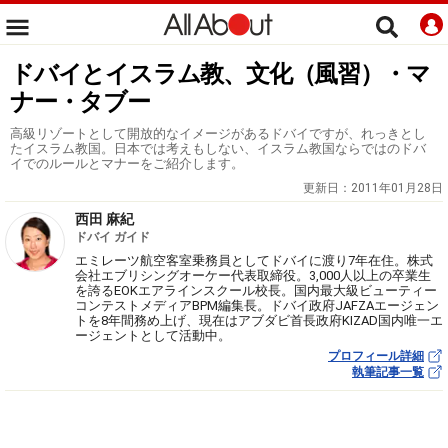
ドバイとイスラム教、文化（風習）・マ
ナー・タブー
高級リゾートとして開放的なイメージがあるドバイですが、れっきとし
たイスラム教国。日本では考えもしない、イスラム教国ならではのドバ
イでのルールとマナーをご紹介します。
更新日：
2011年01月28日
西田 麻紀
ドバイ ガイド
エミレーツ航空客室乗務員としてドバイに渡り7年在住。株式
会社エブリシングオーケー代表取締役。3,000人以上の卒業生
を誇るEOKエアラインスクール校長。国内最大級ビューティー
コンテストメディアBPM編集長。ドバイ政府JAFZAエージェン
トを8年間務め上げ、現在はアブダビ首長政府KIZAD国内唯一エ
ージェントとして活動中。
プロフィール詳細
執筆記事一覧