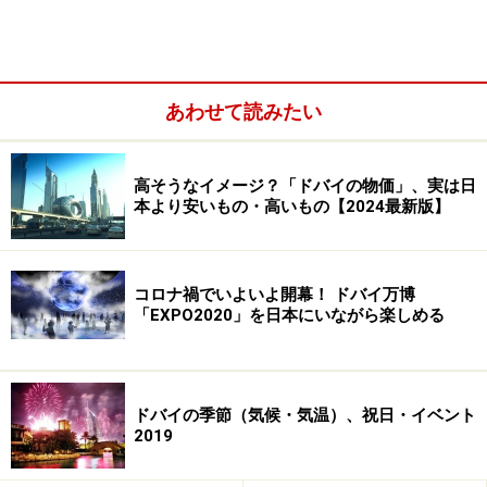
とをおすすめします。
髪も見せることが良しとされていないイスラム教の女性
たち。モスクに入る際には、ストールで髪の毛を隠すこ
あわせて読みたい
とも相手の文化を思いやる心配りになると思います。お
しゃれが大好きなドバイの若い女性が前髪だけを出した
高そうなイメージ？「ドバイの物価」、実は日
り、いわゆる日本のギャルのように盛ったりしている姿
本より安いもの・高いもの【2024最新版】
も、最近はよく見かけるようになりましたが、現地でも
これには賛否両論です。
コロナ禍でいよいよ開幕！ ドバイ万博
「EXPO2020」を日本にいながら楽しめる
ドバイの季節（気候・気温）、祝日・イベント
2019