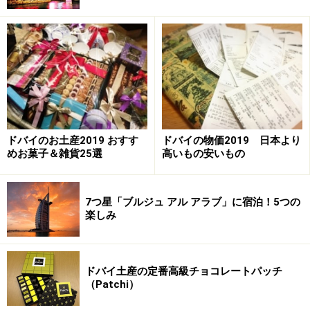
パッチの定番商品＆ガイドおすす商品
洗練されたデザインにテンションが上がるはず！
数多くあるチョコレートブランドの中でなぜ、パッチが
選ばれ続けるのか。1974年に誕生した老舗ブランドとし
て定評があるだけでなく、常に新しい商品を提供し続け
ドバイのお土産2019 おすす
ドバイの物価2019 日本より
ており、定番商品でさえ違ったパッケージをほどこし見
めお菓子＆雑貨25選
高いもの安いもの
せ方を変えるなど、パッチは新しもの好きなドバイっ子
をも飽きさせないブランドです。そしてその歴史の長さ
7つ星「ブルジュ アル アラブ」に宿泊！5つの
と知名度に甘えない日々進化する姿、まさにダーウィン
楽しみ
の「最も強いもの、賢いものが生き残るのではない。変
化するものが生き残る。」という名言がパッチにピッタ
リ合うと思います。
ドバイ土産の定番高級チョコレートパッチ
（Patchi）