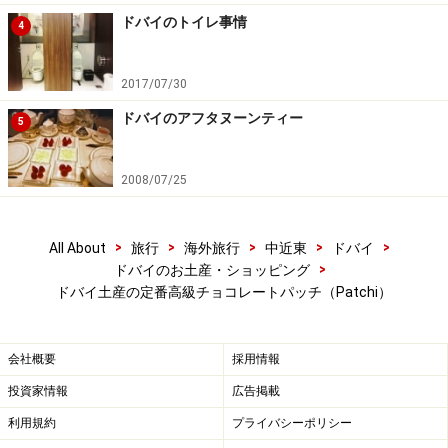
ドバイのトイレ事情
4
やってみたいパッチならではの大人買い
2017/07/30
ドバイのアフタヌーンティー
5
ウェディングや出産祝いなど、お祝いの席でのパッチギフト
が人気です
2008/07/25
パッチのブティックでは、日本人のラッピングの感覚と
は違った新鮮なギフト梱包を見ることができます。例え
ば、食器やバスケットにチョコレートを並べ、見えない
>
>
>
>
>
All About
旅行
海外旅行
中近東
ドバイ
>
ドバイのお土産・ショッピング
部分にセロハンテープで固定し、豪華に見せる方法（日
ドバイ土産の定番高級チョコレートパッチ（Patchi）
本では、商品に直接セロハンテープをつけるなどはしな
いですよね）。また、巨大なリボンをつけてより豪華に
見せる手法など。真似したいラッピングが沢山ありま
会社概要
採用情報
す。
投資家情報
広告掲載
利用規約
プライバシーポリシー
豊富な種類と程よい甘みのチョコレート、そしてラッピ