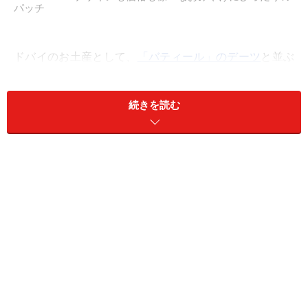
パッチ
ドバイのお土産として、
「バティール」のデーツ
と並ぶ
人気の「
パッチ（Patchi）
」。「パッチ」は、もともと
は近隣レバノン発のチョコレートブランド。最近ではド
続きを読む
バイ発のお土産もたくさんありますが、1974年に設立さ
れたチョコレートメーカーパッチは本国レバノンのチョ
コレートというよりも、ドバイのお土産として世界中の
観光客に愛される定番土産となっています。中東だけで
なくアメリカやイギリスでも販売されているグローバル
なチョコレートメーカーです。
アラブのスイーツというとシロップをたっぷりかけた甘
～いものを思い浮かべる人もいるかと思いますが、ここ
のチョコレートは日本人のように繊細な舌を持つ国民に
も人気があるガイドも定番土産として購入するお土産の