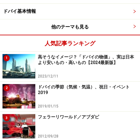
ドバイ基本情報
シュガーレスのチョコレートは肥満大国UAEで静かなるブー
ム！
他のテーマも見る
人気記事ランキング
また、シュガーレスの『No Added Sugar Line』ラインが
人気。静かなるブームの背景には、健康志向な人々の増
高そうなイメージ？「ドバイの物価」、実は日本
1
より安いもの・高いもの【2024最新版】
加とドバイをはじめ近隣諸国のアラブ人の肥満や糖尿病
患者の増加にあると言えそうです。実際には、人工甘味
2023/12/11
料のマルチトースを使って味付けされているのでビター
ドバイの季節（気候・気温）、祝日・イベント
2
なチョコレートを食べている感覚はないです。虫歯にも
2019
なりにくいと評判ですので、お子様へのお土産にも適し
2019/01/15
ているかもしれませんね。パープルのパッケージが目印
です！
フェラーリワールド／アブダビ
3
2012/09/28