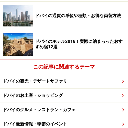
ドバイの観光スポットがプリントされたおみやげにピッタリ
ドバイの通貨の単位や種類・お得な両替方法
のパッチ
定番としては、オーソドックスなミルクチョコレート、
クラッシュアーモンド、へ―ゼルナッツクリーム入りな
ドバイのホテル2018！実際に泊まっったおす
ど。その他、パンに塗るタイプのチョコレートクリーム
すめ宿12選
や子供が喜びそうなプラスチックケースに入った乗り物
の形をしたチョコレート、フルーツやナッツが綺麗に並
この記事に関連するテーマ
べられている板チョコなどバラエティーに富んだ品揃え
です。
ドバイの観光・デザートサファリ
また食器やシルバーウェアの種類も豊富で、チョコレー
ドバイのお土産・ショッピング
トと合わせて小物もギフトとしてプレゼントする利用者
も多いよう。老若男女、国籍問わずお気に入りのお土産
ドバイのグルメ・レストラン・カフェ
を見つけることが出来るでしょう！
ドバイ最新情報・季節のイベント