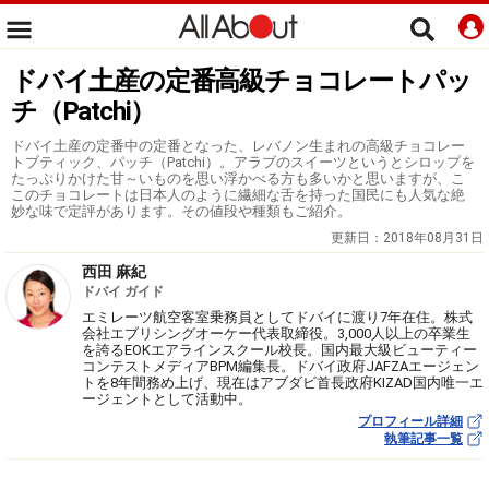
ドバイ土産の定番高級チョコレートパッ
チ（Patchi）
ドバイ土産の定番中の定番となった、レバノン生まれの高級チョコレー
トブティック、パッチ（Patchi）。アラブのスイーツというとシロップを
たっぷりかけた甘～いものを思い浮かべる方も多いかと思いますが、こ
このチョコレートは日本人のように繊細な舌を持った国民にも人気な絶
妙な味で定評があります。その値段や種類もご紹介。
更新日：
2018年08月31日
西田 麻紀
ドバイ ガイド
エミレーツ航空客室乗務員としてドバイに渡り7年在住。株式
会社エブリシングオーケー代表取締役。3,000人以上の卒業生
を誇るEOKエアラインスクール校長。国内最大級ビューティー
コンテストメディアBPM編集長。ドバイ政府JAFZAエージェン
トを8年間務め上げ、現在はアブダビ首長政府KIZAD国内唯一エ
ージェントとして活動中。
プロフィール詳細
執筆記事一覧