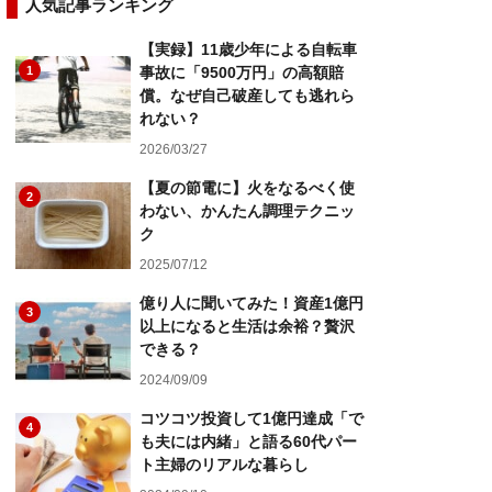
人気記事ランキング
【実録】11歳少年による自転車
1
事故に「9500万円」の高額賠
償。なぜ自己破産しても逃れら
れない？
2026/03/27
【夏の節電に】火をなるべく使
2
わない、かんたん調理テクニッ
ク
2025/07/12
億り人に聞いてみた！資産1億円
3
以上になると生活は余裕？贅沢
できる？
2024/09/09
コツコツ投資して1億円達成「で
4
も夫には内緒」と語る60代パー
ト主婦のリアルな暮らし