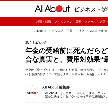
ビジネス・学
就職・転職
スキルアップ
資格・スクール
起業
All About
ビジネス・学習
社会
暮らしのお金
暮らしのお金
年金の受給前に死んだらど
合な真実と、費用対効果“
年金は「繰下げがお得」と信じたた結果、数百万円をドブに捨
べき最強の投資について語ります。※サムネイル画像：PIXTA
All About 編集部
「All About」は、マネー・暮らし・住宅・
り豊かに快適にするノウハウから業界の最新動向
イトです。