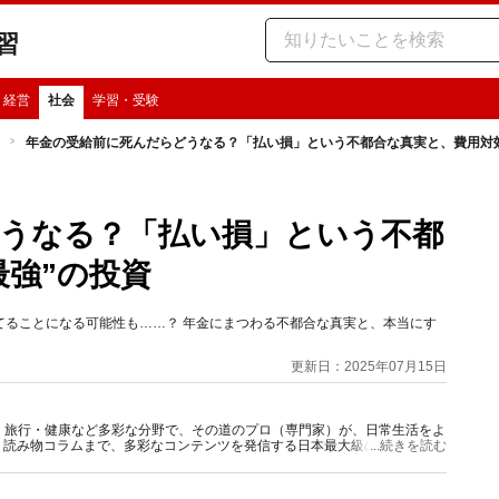
習
・経営
社会
学習・受験
年金の受給前に死んだらどうなる？「払い損」という不都合な真実と、費用対効
うなる？「払い損」という不都
最強”の投資
てることになる可能性も……？ 年金にまつわる不都合な真実と、本当にす
更新日：2025年07月15日
グルメ・旅行・健康など多彩な分野で、その道のプロ（専門家）が、日常生活をよ
、読み物コラムまで、多彩なコンテンツを発信する日本最大級の総合情報サ
...続きを読む