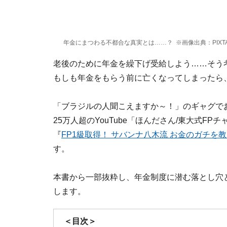
年金にまつわる不都合な真実とは……？ ※画像出典：PIXT
老後のために年金を繰下げ受給しよう……そう
もしも年金をもらう前に亡くなってしまったら
「ブラジルの人聞こえますか～！」のギャグで
25万人超のYouTube「ほんださん/東大式
『
FP1級取得！ サバンナ八木流 お金のガチを
す。
本書から一部抜粋し、年金制度に潜む落とし穴
します。
＜目次＞