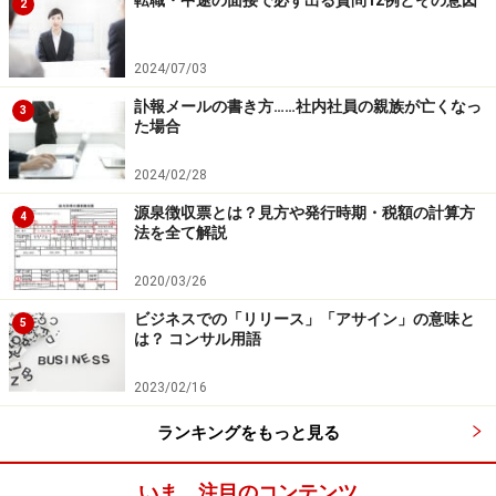
転職・中途の面接で必ず出る質問12例とその意図
2
2024/07/03
訃報メールの書き方……社内社員の親族が亡くなっ
3
た場合
2024/02/28
源泉徴収票とは？見方や発行時期・税額の計算方
4
法を全て解説
2020/03/26
ビジネスでの「リリース」「アサイン」の意味と
5
は？ コンサル用語
2023/02/16
ランキングをもっと見る
いま、注目のコンテンツ