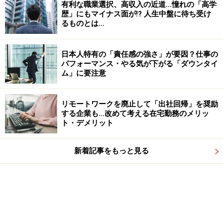
有利な職業選択、高収入の近道…憧れの「高学
歴」にもマイナス面が!? 人生中盤に待ち受け
るものとは…
日本人特有の「責任感の強さ」が要因？仕事の
パフォーマンス・やる気が下がる「ダウンタイ
ム」に要注意
リモートワークを廃止して「出社回帰」を奨励
する企業も…改めて考える在宅勤務のメリッ
ト・デメリット
新着記事をもっと見る