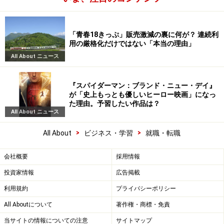
「青春18きっぷ」販売激減の裏に何が？ 連続利
用の厳格化だけではない「本当の理由」
All About ニュース
『スパイダーマン：ブランド・ニュー・デイ』
が「史上もっとも優しいヒーロー映画」になっ
た理由。予習したい作品は？
All About ニュース
>
>
All About
ビジネス・学習
就職・転職
会社概要
採用情報
投資家情報
広告掲載
利用規約
プライバシーポリシー
All Aboutについて
著作権・商標・免責
当サイトの情報についての注意
サイトマップ