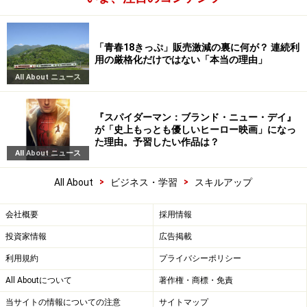
「青春18きっぷ」販売激減の裏に何が？ 連続利
用の厳格化だけではない「本当の理由」
All About ニュース
『スパイダーマン：ブランド・ニュー・デイ』
が「史上もっとも優しいヒーロー映画」になっ
た理由。予習したい作品は？
All About ニュース
>
>
All About
ビジネス・学習
スキルアップ
会社概要
採用情報
投資家情報
広告掲載
利用規約
プライバシーポリシー
All Aboutについて
著作権・商標・免責
当サイトの情報についての注意
サイトマップ