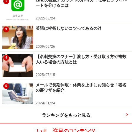
LINEの複数アカウントの作り方！仕事とプライベ
2
ートを分けるには
2022/03/24
英語に挫折しないコツってあるの?!
3
2009/06/26
【名刺交換のマナー】渡し方・受け取り方や複数
4
人いる場合の方法とは
2025/07/15
メールで長期休暇・休業を上手にお知らせ！署名
5
の裏ワザを紹介
2024/01/24
ランキングをもっと見る
いま、注目のコンテンツ