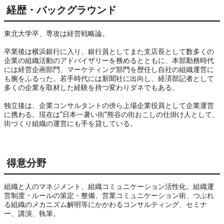
経歴・バックグラウンド
東北大学卒、専攻は経営戦略論。
卒業後は横浜銀行に入り、銀行員としてまた支店長として数多くの
企業の組織活動のアドバイザリーを務めるとともに、本部勤務時代
には経営企画部門、マーケティング部門を歴任し自社の組織運営に
も腕をふるった。若手時代には新聞社に出向し、経済部記者として
多くの企業を取材した経験を持つ変わりダネでもある。
独立後は、企業コンサルタントの傍ら上場企業役員として企業運営
に携わる。現在は“日本一暑い街”熊谷の街おこしの仕掛け人として、
街づくり組織の運営にも手を貸している。
得意分野
組織と人のマネジメント、組織コミュニケーション活性化、組織運
営制度・ルールの策定・整備、営業コミュニケーション術、つぶれ
る組織のメカニズム解明等にかかわるコンサルティング、セミナ
ー、講演、執筆。