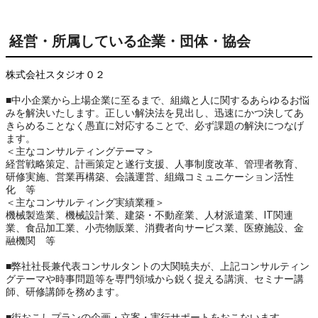
経営・所属している企業・団体・協会
株式会社スタジオ０２
■中小企業から上場企業に至るまで、組織と人に関するあらゆるお悩
みを解決いたします。正しい解決法を見出し、迅速にかつ決してあ
きらめることなく愚直に対応することで、必ず課題の解決につなげ
ます。
＜主なコンサルティングテーマ＞
経営戦略策定、計画策定と遂行支援、人事制度改革、管理者教育、
研修実施、営業再構築、会議運営、組織コミュニケーション活性
化 等
＜主なコンサルティング実績業種＞
機械製造業、機械設計業、建築・不動産業、人材派遣業、IT関連
業、食品加工業、小売物販業、消費者向サービス業、医療施設、金
融機関 等
■弊社社長兼代表コンサルタントの大関暁夫が、上記コンサルティン
グテーマや時事問題等を専門領域から鋭く捉える講演、セミナー講
師、研修講師を務めます。
■街おこしプランの企画・立案・実行サポートをおこないます。