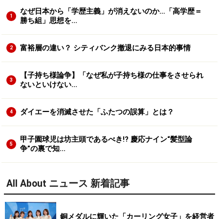
なぜ日本から「学歴主義」が消えないのか…「高学歴＝
1
勝ち組」思想を...
富裕層の違い？ シティバンク撤退にみる日本的事情
2
【子持ち様論争】「なぜ私が子持ち様の仕事をさせられ
3
ないといけない...
ダイエーを消滅させた「ふたつの誤算」とは？
4
甲子園球児は坊主頭であるべき!? 慶応ナイン“髪型論
5
争”の裏で知...
All About ニュース 新着記事
銅メダルに輝いた「カーリング女子」を経営者