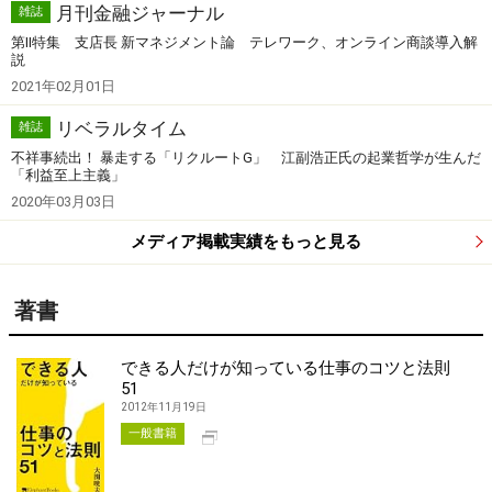
月刊金融ジャーナル
雑誌
第Ⅱ特集 支店長 新マネジメント論 テレワーク、オンライン商談導入解
説
2021年02月01日
リベラルタイム
雑誌
不祥事続出！ 暴走する「リクルートG」 江副浩正氏の起業哲学が生んだ
「利益至上主義」
2020年03月03日
メディア掲載実績をもっと見る
著書
できる人だけが知っている仕事のコツと法則
51
2012年11月19日
別タブで開く
一般書籍