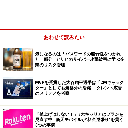
在
多くの調査報告書で不祥事発生時の状況として明らかに
されているのは、「上司の命令に反論できず、不正に手
を染めた」「無言の圧力を感じて、不正と知りつつ業務
あわせて読みたい
を遂行した」などの事実です。
気になるのは「パスワードの脆弱性をつかれ
た」部分…アサヒのサイバー攻撃被害に学ぶ企
業のリスク管理
MVPを受賞した大谷翔平選手は「CMキャラク
ター」としても規格外の活躍！ タレント広告
のメリデメを考察
「値上げはしない！」3大キャリアはプランを
見直す中…楽天モバイルが“料金逆張り”を貫く
3つの事情