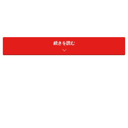
続きを読む
＜目次＞
逆らうことのできない「絶対権力者」の存在
日本人がつくる組織の大きな特徴2つ
不祥事を生む「悪しき組織風土」をつくらないために
逆らうことのできない「絶対権力者」の存