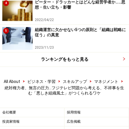
ピーター・ドラッカーとはどんな経営学者か……思
4
想・生い立ち・影響
さらに、これらの組織風土醸成のベースになっているの
が、日本人がつくる組織の特性です。著作『カルチャ
2022/04/22
ー・マップ』で各国の組織文化の違いを明らかにした、
組織運営に欠かせない5つの原則と「組織は戦略に
5
米国ビジネススクール教授のエリン・メイヤー氏によれ
従う」の真意
ば、日本の組織文化には大きく2つの特徴があると言い
2023/11/23
ます。
ランキングをもっと見る
1つは「明確な階層主義」。もう1つは「コンセンサス
（合意）重視で、かつハイコンテクスト（暗黙合意によ
>
>
>
>
All About
ビジネス・学習
スキルアップ
マネジメント
る意思疎通）の文化的素地」があり、これらが絡み合う
絶対権力者、無言の圧力…フジテレビ問題から考える、不祥事を生
ことで他国には見られない「特異でかつ風通しの悪い組
む「悪しき組織風土」がつくられるワケ
織」をつくり出しているというのです。
会社概要
採用情報
すなわち、階層主義が上意下達の土壌をつくり、暗黙合
投資家情報
広告掲載
意の重視が上位者から下位者への無言の圧力を生んで、