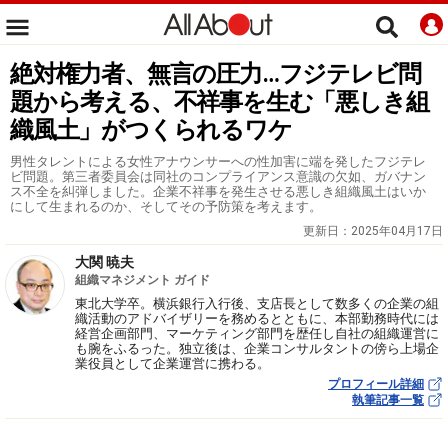
絶対権力者、無言の圧力…フジテレビ問
題から考える、不祥事を生む「悪しき組
織風土」がつくられるワケ
男性タレントによる女性アナウンサーへの性加害に端を発したフジテレ
ビ問題。第三者委員会は同社のコンプライアンス意識の欠如、ガバナン
ス不全を糾弾しました。企業不祥事を発生させる悪しき組織風土はいか
にして生まれるのか、そしてその予防策を考えます。
更新日：
2025年04月17日
大関 暁夫
組織マネジメント ガイド
東北大学卒。横浜銀行入行後、支店長として数多くの企業の組
織活動のアドバイザリーを務めるとともに、本部勤務時代には
経営企画部門、マーケティング部門を歴任し自社の組織運営に
も腕をふるった。独立後は、企業コンサルタントの傍ら上場企
業役員として企業運営に携わる。
プロフィール詳細
執筆記事一覧