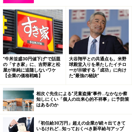
明確な指示・命令があろうとなかろうと、絶対権力者が
いてその人物に逆らうことが仕事上で自分の不利益にな
り、最悪は職を失うかもしれないという懸念があるケー
スでは、権力者の機嫌を損ねたくないがゆえにたとえ不
正と分かっていても、それに手を染めてしまうケースが
間々あるのです。一昨年大きな社会問題となった
ビッグ
モーター社の損害保険不正受給問題
などは、こういった
“牛丼並盛30円値下げ”で話題
大谷翔平との共通点も。米野
の「すき家」に、吉野家と松
球殿堂入りを果たしたイチロ
「悪しき組織風土」の代表例と言えるでしょう。
屋が単純に追随しないワケ
ーが示唆する「成功」に向け
【企業の価格戦略】
た“最強の秘訣”
フジテレビのケースも、これに非常に近しいものがあり
ます。今回のケースでは、被害者である女性アナウンサ
相次ぐ先生による“児童盗撮”事件…なかなか察
ーが同局の人気番組の司会を務めるタレントから食事の
知しにくい「個人の出来心的不祥事」に予防策
はあるのか
誘いを受けた際に、「もしこれを断って、そのことが上
司の耳に入ったら、今後自分の仕事が減らされてしまう
かもしれない」という懸念から断ることができず被害に
「初任給30万円」超えの企業が続々出てきて
いるけれど…知っておくべき新卒給与アップ
遭った、と調査書には記されています。