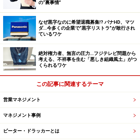
の“裏事情”
自分が不利益を被りかねないという懸念から、取りたい
なぜ黒字なのに希望退職募集!? パナHD、マツ
対応が取れない、言いたいことが言えない、といった状
ダ…今多くの企業で“黒字リストラ”が敢行され
況を「心理的安全性が欠如している」と言います。
ているワケ
絶対権力者、無言の圧力…フジテレビ問題から
日本人がつくる組織の大きな特徴2つ
考える、不祥事を生む「悪しき組織風土」がつ
くられるワケ
絶対権力者が存在しなくとも同じように、言いたいこと
が言えずに社員を不正に走らせてしまう「悪しき組織風
この記事に関連するテーマ
土」は存在します。
トヨタ自動車グループをはじめ自動
車業界を震撼（しんかん）させた認証検査不正問題
や、
営業マネジメント
神戸製鋼、
三菱電機など日本を代表するような名門企業
マネジメント事例
で相次いでいる製品検査不正の類
は、その代表例です。
ピーター・ドラッカーとは
これら大企業は、基本的にオーナー系ではなくトップは