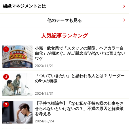
あくまでサラリーマンであり、絶対権力者が不在のケー
組織マネジメントとは
スであるにもかかわらず、同じような不祥事が発生して
いるのです。
他のテーマも見る
その理由と思しきものに、それら企業の共通項として“戦
人気記事ランキング
後復興の中で昭和の高度成長を支えてきた”という特性が
小売・飲食業で「スタッフの髪型、ヘアカラー自
1
あります。第二次大戦後に急成長した名門企業たちは、
由化」が相次ぐ。が…“懸念点”がないとは言えない
ワケ
その組織管理において、旧軍隊をはじめとした国家組織
2023/11/21
を手本としていました。
「ついていきたい」と思われる人とは？ リーダー
2
の5つの特徴
そしてその基本をなす考えは、「本社＞現場」という絶
対的なヒエラルキーであり、言い換えれば、本社は頭脳
2024/12/31
で現場は手足という考え方が、長らく多くの企業組織を
【子持ち様論争】「なぜ私が子持ち様の仕事をさ
3
支配してきたのです。したがって、絶対権力者のトップ
せられないといけないの？」不満の原因と解決策
を考える
がいない組織においても、無言の上意下達意識は存在す
2024/05/24
るのです。