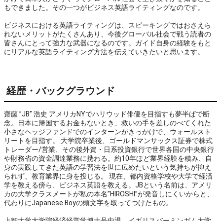
もできました。その一つがビジネス英語ライティングなのです。

ビジネスにおける英語ライティングは、スピーキングではおさえら
れないメリットがたくさんあり、今後グローバル社会で戦う読者の
皆さんにとって強力な武器になるのです。ガイド自身の経験をもと
にリアルな英語ライティング方法を伝えていきたいと思います。
経歴・バックグラウンド
齋藤 ”JB” 浩史 アメリカNYでハリウッド俳優を目指すも夢半ばで断
念。日本に帰国するお金もないとき、救いの手を差しのべてくれた
小さなヘッジファンドでのインターンがきっかけで、ウォールスト
リートを目指す。 大学院卒業後、ゴールドマンサックス証券で株式
トレーダー/営業、その後外資・日系投資銀行で世界各国の中央銀行
や財務省の資金調達業務に携わる。約10年ほど業界経験を積み、自
身の実践してきた英語の学習法を世に広めたいという気持ちが抑え
られず、教育業界に身を投じる。 現在、都内資格学校や大学で経済
学を教える傍ら、ビジネス英語を教える。JBという名前は、アメリ
カの大学クラスメートが私の本名”HIROSHI”が発音しにくいからと、
代わりにJapanese Boyの頭文字を取ってつけたもの。
上智大学大学院経済経営学博士号中退、イギリスバーミンガム大学