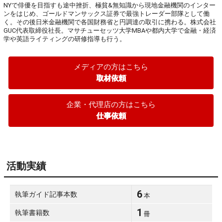
NYで俳優を目指すも途中挫折、極貧&無知識から現地金融機関のインター
ンをはじめ、ゴールドマンサックス証券で最強トレーダー部隊として働
く。その後日米金融機関で各国財務省と円調達の取引に携わる。株式会社
GUC代表取締役社長。マサチューセッツ大学MBAや都内大学で金融・経済
学や英語ライティングの研修指導も行う。
メディアの方はこちら
取材依頼
企業・代理店の方はこちら
仕事依頼
活動実績
6
執筆ガイド記事本数
本
1
執筆書籍数
冊