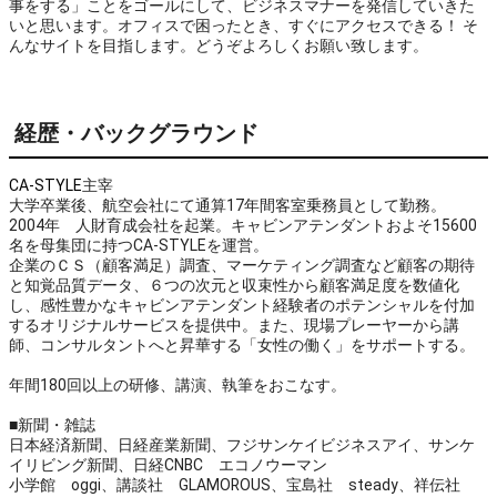
事をする」ことをゴールにして、ビジネスマナーを発信していきた
いと思います。オフィスで困ったとき、すぐにアクセスできる！ そ
んなサイトを目指します。どうぞよろしくお願い致します。
経歴・バックグラウンド
CA-STYLE
主宰
大学卒業後、航空会社にて通算17年間客室乗務員として勤務。
2004年 人財育成会社を起業。キャビンアテンダントおよそ15600
名を母集団に持つCA-STYLEを運営。
企業のＣＳ（顧客満足）調査、マーケティング調査など顧客の期待
と知覚品質データ、６つの次元と収束性から顧客満足度を数値化
し、感性豊かなキャビンアテンダント経験者のポテンシャルを付加
するオリジナルサービスを提供中。また、現場プレーヤーから講
師、コンサルタントへと昇華する「女性の働く」をサポートする。
年間180回以上の研修、講演、執筆をおこなす。
■新聞・雑誌
日本経済新聞、日経産業新聞、フジサンケイビジネスアイ、サンケ
イリビング新聞、日経CNBC エコノウーマン
小学館 oggi、講談社 GLAMOROUS、宝島社 steady、祥伝社