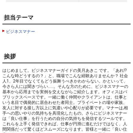
担当テーマ
ビジネスマナー
挨拶
はじめまして。ビジネスマナーガイドの美月あきこ です。「あれ!? 
こんな時どうするの？」と、職場でこんな経験ありませんか？ 社会
人1、2年目でなくてもどう振舞うべきかわからない。かといって、
今さら人には聞きづらい……。そんな方のために、ビジネスマナーの
基本から応用までを実例を交えながらご紹介します。オフィスはパ
ブリックスペースです。一緒に働く仲間やクライアントは、仕事と
いう名目で偶発的に居合わせた者同士。プライベートの場や家族、
友人に対する接し方以上に気遣いや心配りが必要です。マナーは,相
手への思いやりの気持ちを具現化したもの。さらにビジネスマナー
は「良い仕事」を行うための自分の気持ちを発信するツールです。
これらを上手く発信できれば、仕事が円滑に進むだけではなく、人
間関係だって驚くほどスムーズになります。皆様と一緒に「良い仕