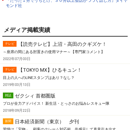
『たった１分でうちとけ、３０分以上会話がつづく話し方』ダイヤ
モンド社
メディア掲載実績
【読売テレビ】上沼・高田のクギズケ！
テレビ
～座席の間にある肘置きの使用マナー～【専門家コメント】
2022年07月03日
【TOKYO MX】ひるキュン！
テレビ
目上の人へのLINEスタンプはあり？なし？
2019年03月13日
ゼクシィ 首都圏版
雑誌
プロが全力アドバイス！ 新生活・とっさのお悩みレスキュー隊
2018年09月22日
日本経済新聞（東京） 夕刊
新聞
苦情は「宝物」 顧客のクレーム対応術 共感示して真意引き出す