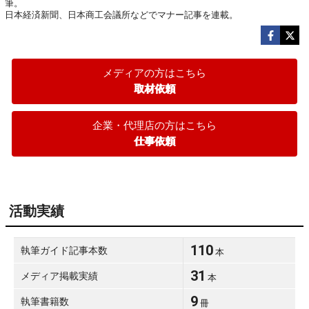
筆。

日本経済新聞、日本商工会議所などでマナー記事を連載。
メディアの方はこちら
取材依頼
企業・代理店の方はこちら
仕事依頼
活動実績
110
執筆ガイド記事本数
本
31
メディア掲載実績
本
9
執筆書籍数
冊