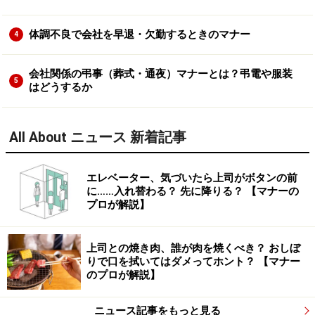
体調不良で会社を早退・欠勤するときのマナー
4
会社関係の弔事（葬式・通夜）マナーとは？弔電や服装
5
はどうするか
All About ニュース 新着記事
エレベーター、気づいたら上司がボタンの前
に……入れ替わる？ 先に降りる？ 【マナーの
プロが解説】
上司との焼き肉、誰が肉を焼くべき？ おしぼ
りで口を拭いてはダメってホント？ 【マナー
のプロが解説】
ニュース記事をもっと見る