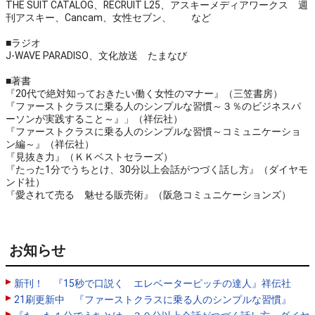
THE SUIT CATALOG、RECRUIT L25、アスキーメディアワークス 週
刊アスキー、Cancam、女性セブン、 など
■ラジオ
J-WAVE PARADISO、文化放送 たまなび
■著書
『20代で絶対知っておきたい働く女性のマナー』（三笠書房）
『ファーストクラスに乗る人のシンプルな習慣～３％のビジネスパ
ーソンが実践すること～』」（祥伝社）
『ファーストクラスに乗る人のシンプルな習慣～コミュニケーショ
ン編～』（祥伝社）
『見抜き力』（ＫＫベストセラーズ）
『たった1分でうちとけ、30分以上会話がつづく話し方』（ダイヤモ
ンド社）
『愛されて売る 魅せる販売術』（阪急コミュニケーションズ）
お知らせ
新刊！ 『15秒で口説く エレベーターピッチの達人』祥伝社
21刷更新中 『ファーストクラスに乗る人のシンプルな習慣』