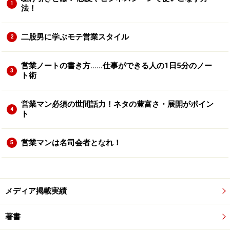
1
法！
二股男に学ぶモテ営業スタイル
2
営業ノートの書き方……仕事ができる人の1日5分のノー
3
ト術
営業マン必須の世間話力！ネタの豊富さ・展開がポイン
4
ト
営業マンは名司会者となれ！
5
メディア掲載実績
著書