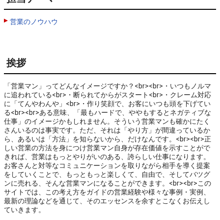
営業のノウハウ
挨拶
「営業マン」ってどんなイメージですか？<br><br>・いつもノルマ
に追われている<br>・断られてからがスタート<br>・クレーム対応
に「てんやわんや」<br>・作り笑顔で、お客にいつも頭を下げてい
る<br><br>ある意味、「最もハードで、ややもするとネガティブな
仕事」のイメージかもしれません。そういう営業マンも確かにたく
さんいるのは事実です。ただ、それは「やり方」が間違っているか
ら、あるいは「方法」を知らないから、だけなんです。<br><br>正
しい営業の方法を身につけ営業マン自身が存在価値を示すことがで
きれば、営業はもっとやりがいのある、誇らしい仕事になります。
お客さんと対等なコミュニケーションを取りながら相手を導く提案
をしていくことで、もっともっと楽しくて、自由で、そしてバツグ
ンに売れる、そんな営業マンになることができます。<br><br>この
サイトでは、この考え方をガイドの営業経験や様々な事例・実例、
最新の理論などを通じて、そのエッセンスを余すとこなくお伝えし
ていきます。