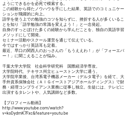
ようにできるかを必死で模索する。
この経験から得たノウハウを手にした結果、英語でのコミュニケー
ションが飛躍的に向上。
語学を使う上での勉強のコツを知らずに、挫折する人が多くいるこ
とを知り「語学勉強の常識を変えよう！」と一念発起。
自身のすっとぼけた多くの経験から学んだことを、独自の英語学習
メソッドにして開発。
セミナー活動やスクール運営を通じて伝えている。
今ではすっかり英語耳も定着。
最近、早口の関西人のおっさんの「もうええわ！」が「フォーエバ
ー！」に聞こえることが悩み。
千葉大学大学院 社会科学研究科 国際経済学専攻。
大学院時代、テキサス州立ヒューストン大学に通う。
大学院卒業後、台湾系電子機器メーカー（デルタ電子）を経て、大
手外資系保険会社（ＡＩＧイーストアジアホールディングス）で財
務・経理コンプライアンス業務に従事し独立。生徒には、テレビに
出演するタレントや、人気講師など多数。
【プロフィール動画】
http://www.youtube.com/watch?
v=koDydmK7Fxc&feature=youtu.be