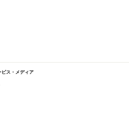
マーケティング
新井 庸志
tサービス・メディア
ス