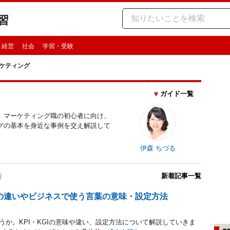
習
・経営
社会
学習・受験
ケティング
ガイド一覧
、マーケティング職の初心者に向け、
グの基本を身近な事例を交え解説して
伊森 ちづる
新着記事一覧
新
Iとの違いやビジネスで使う言葉の意味・設定方法
ょうか。KPI・KGIの意味や違い、設定方法について解説していきま