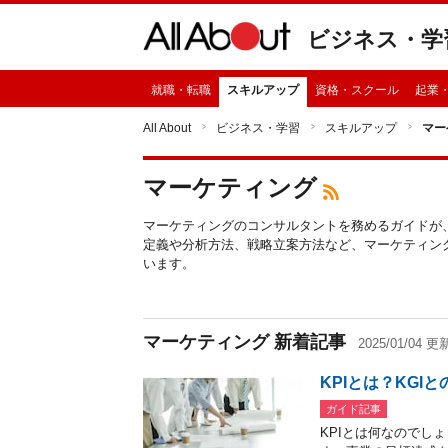
ビジネス・学
就職・転職
スキルアップ
資格・スクール
起業
All About
ビジネス・学習
スキルアップ
マー
マーケティング
マーケティングのコンサルタントを務めるガイドが
定義や分析方法、戦略立案方法など、マーケティン
います。
マーケティング 新着記事
2025/01/04 更
KPIとは？KG
ガイド記事
KPIとは何なのでし