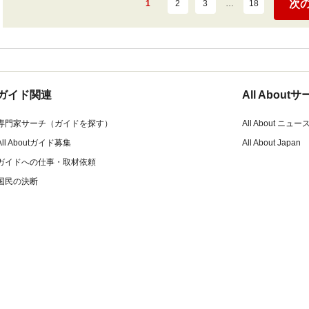
次
1
2
3
…
18
ガイド関連
All Abou
専門家サーチ（ガイドを探す）
All About ニュー
All Aboutガイド募集
All About Japan
ガイドへの仕事・取材依頼
国民の決断