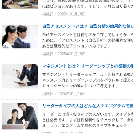
しょう。攻めの戦略の際は攻めの組織が必要で、守
にはビジョンがあります。そして、それに辿り着く
掲載日：2025年01月18日
自己アセスメントとは？ 自己分析の効果的な使
自己アセスメントとは何なのかご存じでしょうか。
ために、「アセスメント（自己分析）の効果的な使
あとは継続的なアクションのみですよ。
掲載日：2025年01月16日
マネジメントとは？ リーダーシップとの役割の
マネジメントとリーダーシップ、よく比較される概
ネジメント力とリーダーシップ力をパラレルで捉え
ミュニケーションの違いについて考えます。
掲載日：2025年01月15日
リーダータイプの人はどんな人？エゴグラムで
リーダーには様々なタイプの人がいます。タイプを
とは必要です。まずは性格特性をチェックして、自
ましょう。エゴグラムで自分のタイプをチェック！