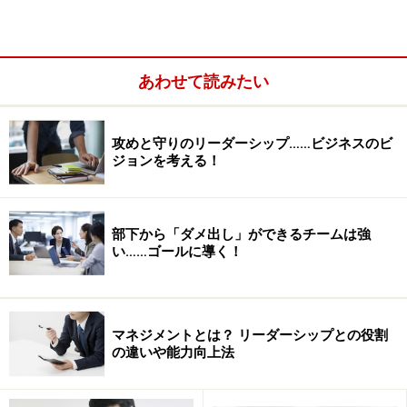
根っこの部分は同じ、フランクに付き合おう！
まず、大前提として、
卓越したレベルの仕事力
です。こ
あわせて読みたい
れまでの経験と実績に基づく実務能力を意味します。記
事
「リーダーシップと心・技・体」
に書きましたよう
攻めと守りのリーダーシップ……ビジネスのビ
に、卓越した技量でリードすることは組織を統率する上
ジョンを考える！
での必要条件です。まずは仕事における実績作りに励ん
で下さい。国内で評価されない方が国外で評価されるこ
とはそもそもありえないことです。
部下から「ダメ出し」ができるチームは強
い……ゴールに導く！
ジャンルは違えど、イチロー選手のような圧倒的な技量
を持てば、言葉の壁があっても人をリードできるもので
す。
マネジメントとは？ リーダーシップとの役割
の違いや能力向上法
グローバルリーダーになるための要件2：英