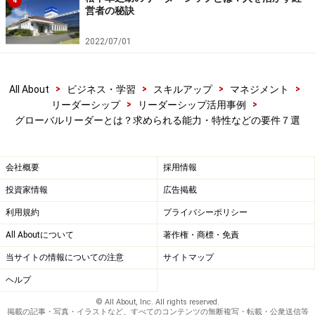
4
思います。
営者の秘訣
2022/07/01
以前、日経新聞に文部科学省の調査記事が掲載されまし
た。海外への留学者数をピーク時と比較すれば、約70％
と下降傾向にあります。内向き志向が続き、温室育ちで
>
>
>
>
All About
ビジネス・学習
スキルアップ
マネジメント
>
>
はグローバル競争下では勝ち残ることができません。か
リーダーシップ
リーダーシップ活用事例
グローバルリーダーとは？求められる能力・特性などの要件７選
つて韓国は国策として英語力の強化を打ち出し、
TOEFL（海外留学するための国際標準的な英語テスト）
の国別平均値を見れば一目瞭然で、30年前は日本とほぼ
会社概要
採用情報
同じレベルだったのが、今日では大きな差となって現れ
投資家情報
広告掲載
ています。
利用規約
プライバシーポリシー
All Aboutについて
著作権・商標・免責
30年前、ガイドは学部留学しました。「金曜日夜遅く図
当サイトの情報についての注意
サイトマップ
書館に行くと、韓国人しか残っていないぞ！」というア
ヘルプ
メリカ人から揶揄されていたように、キャンパス内で猛
烈な勢いで勉強していた韓国人留学生の姿が思い浮かび
© All About, Inc. All rights reserved.
掲載の記事・写真・イラストなど、すべてのコンテンツの無断複写・転載・公衆送信等