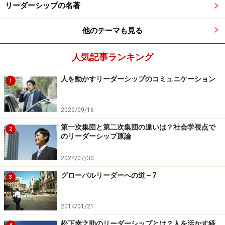
英語力以外の広い意味でのコミュニケーション能力と考
リーダーシップの名著
えて下さい。女性や障害者や外国人採用などで、
他のテーマも見る
Diversity（多様性）
という言葉が昨今よく耳にします
が、違いを認め、受け入れる能力を意味します。
人気記事ランキング
国や地域によって商習慣やビジネスマナー、契約の考え
人を動かすリーダーシップのコミュニケーション
1
方など、大きく異なります。この能力は諸々の書物から
知識を得ることも然ることながら、ある一定の期間以上
2020/09/16
の海外赴任や海外留学での生活経験から培うことができ
第一次集団と第二次集団の違いは？社会学視点で
2
ます。
のリーダーシップ原論
2024/07/30
今後の大学教育において、グローバルリーダー人材を本
腰で育成するということであれば、例えば、
最低1年間
グローバルリーダーへの道－7
3
の留学経験を卒業要件に入れるなど仕組み化すべき
でし
ょう。ガイドの私も学部時代留学をしましたが、自立す
2014/01/21
るための様々な能力を統合的に身に付ける絶好の場だと
松下幸之助のリーダーシップとは？人を活かす経