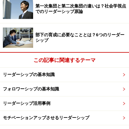
第一次集団と第二次集団の違いは？社会学視点
英語力を上達するには
何よりも毎日毎日の積み重ねが重
でのリーダーシップ原論
要
です。このような行動習慣が身についてこそ得点も向
上していきます。ビジネス基礎力（仕事力）も然り。そ
ういう意味では、
英語力を上げることは間接的に仕事力
部下の育成に必要なこととは？6つのリーダー
シップ
全体を上げることを意味し、一石二鳥といえる
のです。
この記事に関連するテーマ
グローバルリーダーになるための要件3：異
文化適応能力
リーダーシップの基本知識
フォロワーシップの基本知識
リーダーシップ活用事例
ところ変われば、文化は違うもの。まずは違いを受け入れよ
う
モチベーションアップさせるリーダーシップ