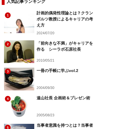
人気記事ランキング
計画的偶発性理論とは？クラン
1
ボルツ教授によるキャリアの考
え方
2024/07/20
「前向きな不満」がキャリアを
2
作る シーラボ石原社長
2010/05/21
一冊の手帳に学ぶvol.2
3
2004/09/30
遠山社長 企画術＆プレゼン術
4
2005/08/23
当事者意識を持つとは？当事者
5