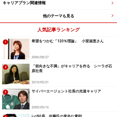
キャリアプラン関連情報
「上司と合わない」
「会社の方針に納得できない」……。
他のテーマも見る
こういった働く上での悩みは、多くの人が抱くもので
人気記事ランキング
す。
希望をつかむ「120％理論」 小室淑恵さん
1
こんな辛い思いをしてなぜ働いているのだろう？ そんな
風に「働く意味」に迷った時は、「自分は何をすると幸
2006/08/27
せなのか」と考えてみてください。
「前向きな不満」がキャリアを作る シーラボ石
2
原社長
「自分の得意なことを伸ばしたい」と考える人が、得意
2010/05/21
ではないと思っていることを続けても幸せではないでし
サイバーエージェント社長の光速キャリア
ょう。
3
「成果に応じて報酬がもらえる働き方をしたい」と考え
2005/05/16
る人が、収入の波がない安定した仕事に就いても幸せで
i-cf社長、佐藤氏の意外な素顔