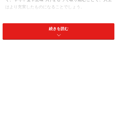
はより充実したものになることでしょう。
今回は「働く意味」を考えてみたいと思います。
続きを読む
＜目次＞
働く意味とは？ 働く意味を考えるときのヒント
働く意味を考えるとき、「自分は何をすると幸せなの
か」を考える
働く意味として、「社会に貢献する」を仕事にできるの
か