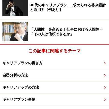
は経済的な成功だけは満足できないでしょう。
30代のキャリアプラン……求められる将来設計
と応用力【例あり】
・「
自分のやりたいこと、夢を実現するため
」
→自ら会社を興す、個人でビジネスを行う方によく見ら
「人間性」を高める！仕事における人間性＝
れますが、成し遂げたい目標や実現させたい夢など、大
「その人は信頼できるか」
きなテーマに向かって仕事に取り組む人もいます。
このように、「働く意味」はその人の価値観によって異
この記事に関連するテーマ
なります。「
自分の価値観に基づいて仕事ができてい
キャリアプランの書き方
る
」状態が、その人にとっての「働く意味」につながり
ます。
自己分析の方法
キャリアアップの方法
働く意味を考えるとき、「自分は何をする
と幸せなのか」を考える
キャリアプラン事例
「ノルマがきつい」