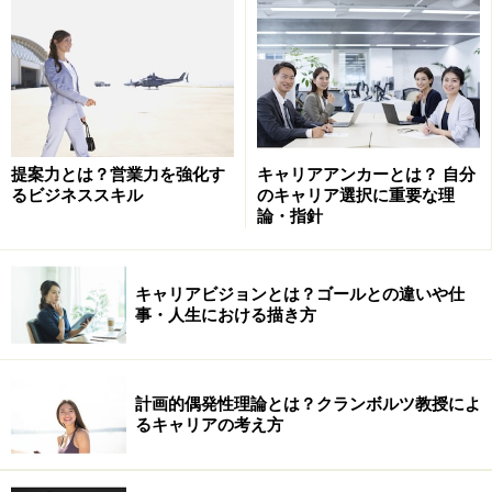
え」を挙げてみます。
・「
生活するうえでのお金を得るため
」
→働く対価として報酬を得られます。働くことは生活す
る上での生命線です。経済的な基盤を獲得するために人
は働きます。
提案力とは？営業力を強化す
キャリアアンカーとは？ 自分
るビジネススキル
のキャリア選択に重要な理
論・指針
・「
お金を稼ぐ能力を身につけるため
」
→「生活するために稼ぐ」の延長線上に、仕事によって
自分の能力を伸ばし、さらにスキルを磨く、という目的
キャリアビジョンとは？ゴールとの違いや仕
事・人生における描き方
もあります。
・「
他の人の役に立つため
」
計画的偶発性理論とは？クランボルツ教授によ
→「”働く”ことは”はた（周囲）”を”ラク”にすること」と
るキャリアの考え方
いう言葉があるように、自分の行為が人や社会に役立つ
ことがやりがいにつながる人も多くいます。こうした人