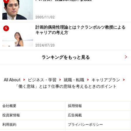
4
はないでしょう。
2005/11/02
日々の出来事に感情を揺り動かされることもあるでしょ
計画的偶発性理論とは？クランボルツ教授による
5
うが、一時の思いに振り回されず、「自分は今、幸せな
キャリアの考え方
働き方をしているのか？」と問いかけてください。
2024/07/20
ランキングをもっと見る
働く意味として、「社会に貢献する」を仕
事にできるのか
>
>
>
>
All About
ビジネス・学習
就職・転職
キャリアプラン
近年、「社会に貢献したい」という理由で仕事を選ぶ若
「働く意味」とは？仕事の意味を考えるときのポイント
い方が増えています。
会社概要
採用情報
“CSV”という言葉を聞いたことはありますか？
投資家情報
広告掲載
アメリカの著名な経営学者であるハーバードビジネスス
利用規約
プライバシーポリシー