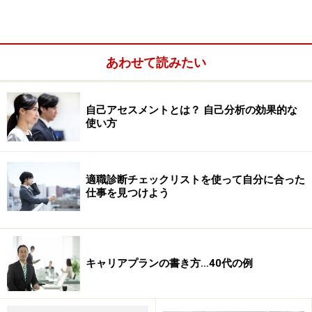
あわせて読みたい
自己アセスメントとは？ 自己分析の効果的な
使い方
「仕事を辞めたい」と思ったときほど、「働く意味」を
考えよう
働く意味を考えるために読むべき本
適職診断チェックリストを使って自分に合った
仕事を見つけよう
働く意味とは？ 働く意味を考えるときのヒ
キャリアプランの書き方…40代の例
ント
そもそも働く意味とは何なのでしょう？ 考え得る「答