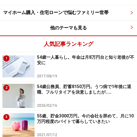
マイホーム購入・住宅ローンで悩むファミリー世帯
他のテーマも見る
人気記事ランキング
54歳一人暮らし。年金は月8万円台と知り老後が不
1
安に
2017/08/19
54歳公務員、貯蓄8150万円。うつ病で1年後に退
2
職、フルリタイアを決意しましたが……
2026/02/16
55歳、貯金3000万円。今の会社を辞めて、月に10
3
万円程度のバイトで暮らしていきたい
2021/07/12