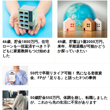
して現在の生活費と変わらないとのこと。
（3）加入している保険の保障内容
・本人／個人年金保険（60歳から10年確定、年額130万
円）＝払込終了
・本人／終身保険（60歳払込終了、死亡保障200万円）
46歳、貯金1800万円。住宅
49歳、貯蓄は1億2000万円。
＝毎月の保険料9600円
ローンを一括返済すべき？子
来年、早期退職が可能かどう
・本人／医療保険（終身保障終身払い、入院5000円、が
どもに家庭教師もつけ始めま
か探っていきたい
ん特約、通院特約付き）＝毎月の保険料5600円
した
（4）リタイア後の生活について
50代で早期リタイア可能！ 気になる老後資
定年後は趣味を楽しむ。
金、FPが「足りる」と語った3つの事例
■FP深野康彦からの2つのアドバイス
アドバイス1 資金的には完全リタイアをしても問題は
50歳貯金550万円。体調を崩し、転職しました
が、これから先の生活に不安があります
ほぼない