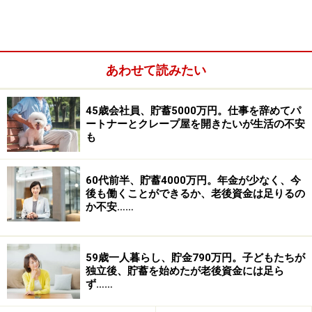
■家計収支データ
あわせて読みたい
「浮浪雲」さんの家計収支データ
45歳会社員、貯蓄5000万円。仕事を辞めてパ
ートナーとクレープ屋を開きたいが生活の不安
も
■家計収支データ補足
（1）ボーナスの使いみち
60代前半、貯蓄4000万円。年金が少なく、今
後も働くことができるか、老後資金は足りるの
貯蓄100万円、家電等の大きな買い物50万円
か不安……
（2）リタイア後の生活費について
住宅リフォーム後は無職の兄弟と一緒に住むが、新たに
59歳一人暮らし、貯金790万円。子どもたちが
独立後、貯蓄を始めたが老後資金には足ら
増える兄弟の生活費（食費や雑費、光熱費等）負担は現
ず……
在の家賃と同額程度と考えている。よって、トータルと