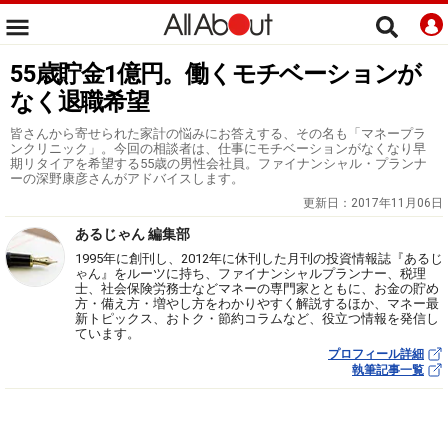
55歳貯金1億円。働くモチベーションが
なく退職希望
皆さんから寄せられた家計の悩みにお答えする、その名も「マネープラ
ンクリニック」。今回の相談者は、仕事にモチベーションがなくなり早
期リタイアを希望する55歳の男性会社員。ファイナンシャル・プランナ
ーの深野康彦さんがアドバイスします。
更新日：
2017年11月06日
あるじゃん 編集部
1995年に創刊し、2012年に休刊した月刊の投資情報誌『あるじ
ゃん』をルーツに持ち、ファイナンシャルプランナー、税理
士、社会保険労務士などマネーの専門家とともに、お金の貯め
方・備え方・増やし方をわかりやすく解説するほか、マネー最
新トピックス、おトク・節約コラムなど、役立つ情報を発信し
ています。
プロフィール詳細
執筆記事一覧