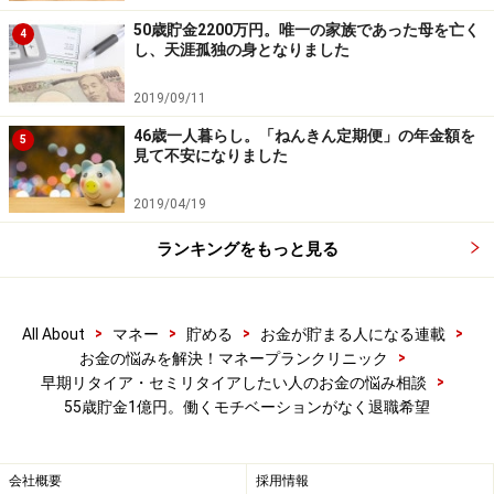
50歳貯金2200万円。唯一の家族であった母を亡く
4
し、天涯孤独の身となりました
2019/09/11
46歳一人暮らし。「ねんきん定期便」の年金額を
5
見て不安になりました
2019/04/19
ランキングをもっと見る
>
>
>
>
All About
マネー
貯める
お金が貯まる人になる連載
>
お金の悩みを解決！マネープランクリニック
>
早期リタイア・セミリタイアしたい人のお金の悩み相談
55歳貯金1億円。働くモチベーションがなく退職希望
会社概要
採用情報