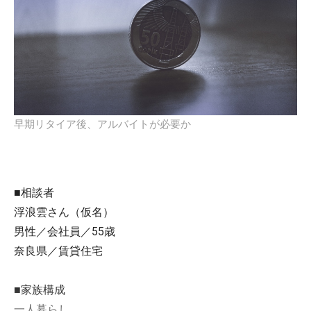
早期リタイア後、アルバイトが必要か
■相談者
浮浪雲さん（仮名）
男性／会社員／55歳
奈良県／賃貸住宅
■家族構成
一人暮らし