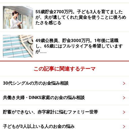
アドバイス2 一変する生活と環境にいかに適応するか
55歳貯金2700万円。子ども3人を育てました
アドバイスの詳細はこちら＞＞
が、夫が遺してくれた資金を使うことに後ろめ
たさを感じる
※記事内容は執筆時点のものです。最新の内容をご確認くださ
49歳公務員、貯金3000万円。1年後に退職
い。
し、65歳にはフルリタイアを希望しています
本記事の内容は一般的な情報提供を目的としており、特定の金融
が……
商品や投資行動を推奨するものではありません。
投資や資産運用に関する最終的なご判断はご自身の責任において
行ってください。
この記事に関連するテーマ
掲載情報の正確性・完全性については十分に配慮しております
が、その内容を保証するものではなく、これに基づく損失・損害
などについて当社は一切の責任を負いません。
30代シングルの方のお金悩み相談
最新の情報や詳細については、必ず各金融機関やサービス提供者
の公式情報をご確認ください。
共働き夫婦・DINKS家庭のお金の悩み相談
次のページへ
1
/
2
貯蓄ができない、赤字家計に悩むファミリー世帯
子どもが3人以上いる人のお金の悩み