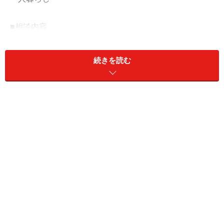
■相談内容
現在55歳です。今後働くモチベーションがなく、56歳で
早期退職を考えています。退職金を含め現在の株価が変
続きを読む
動しなければ、56歳時点で1億2000万の資産があると考
えています。年金は65歳からの見込み受給額は、額面で
年間約184万円、個人年金は60歳から70歳まで年間130
万円（税込み）あります。このような資産内容ですが、
90歳まで生きたとして早期退職（完全リタイア）しても
老後資金は大丈夫でしょうか？子供や配偶者はいません
ので、介護費用もそれなりに必要と考えています。退職
後は実家に帰り（両親は他界）築45年の家を約3000万円
でリフォームしたいと考えています。その場合、家賃は
いりませんが、固定資産税等が新たにかかります。アル
バイト等をしながらセミリタイアにした方がよいでしょ
うか？