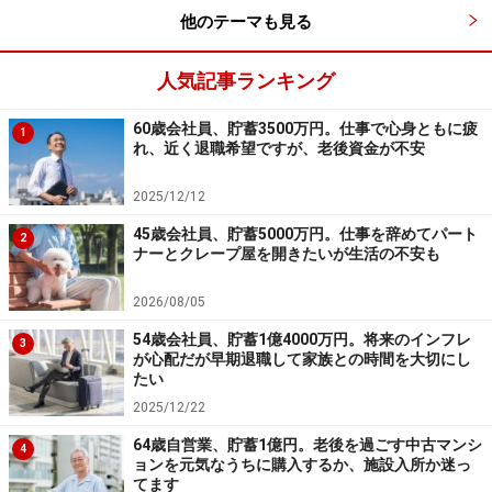
他のテーマも見る
人気記事ランキング
60歳会社員、貯蓄3500万円。仕事で心身ともに疲
1
れ、近く退職希望ですが、老後資金が不安
2025/12/12
45歳会社員、貯蓄5000万円。仕事を辞めてパート
2
ナーとクレープ屋を開きたいが生活の不安も
2026/08/05
54歳会社員、貯蓄1億4000万円。将来のインフレ
3
が心配だが早期退職して家族との時間を大切にし
たい
2025/12/22
64歳自営業、貯蓄1億円。老後を過ごす中古マンシ
4
ョンを元気なうちに購入するか、施設入所か迷っ
てます