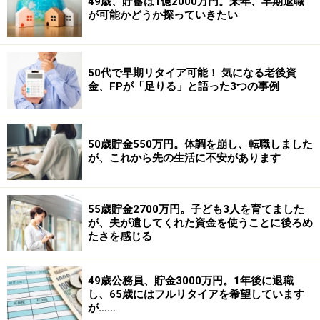
49歳、貯蓄は1億2000万円。来年、早期退職
が可能かどうか探っていきたい
50代で早期リタイア可能！ 気になる老後資
金、FPが「足りる」と語った3つの事例
50歳貯金550万円。体調を崩し、転職しました
が、これから先の生活に不安があります
55歳貯金2700万円。子ども3人を育てました
が、夫が遺してくれた資金を使うことに後ろめ
たさを感じる
49歳公務員、貯金3000万円。1年後に退職
し、65歳にはフルリタイアを希望しています
が……