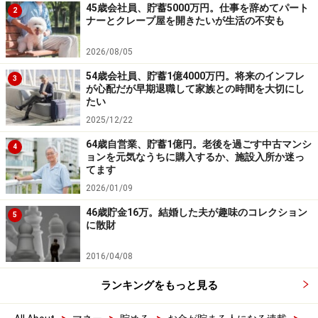
45歳会社員、貯蓄5000万円。仕事を辞めてパート
2
ナーとクレープ屋を開きたいが生活の不安も
2026/08/05
54歳会社員、貯蓄1億4000万円。将来のインフレ
3
が心配だが早期退職して家族との時間を大切にし
たい
2025/12/22
64歳自営業、貯蓄1億円。老後を過ごす中古マンシ
4
ョンを元気なうちに購入するか、施設入所か迷っ
てます
2026/01/09
46歳貯金16万。結婚した夫が趣味のコレクション
5
に散財
2016/04/08
ランキングをもっと見る