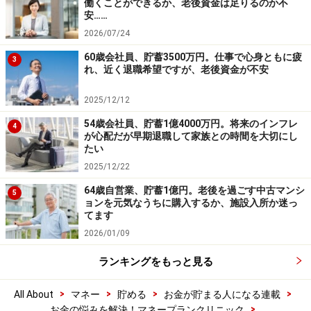
働くことができるか、老後資金は足りるのか不
安……
2026/07/24
60歳会社員、貯蓄3500万円。仕事で心身ともに疲
3
れ、近く退職希望ですが、老後資金が不安
2025/12/12
54歳会社員、貯蓄1億4000万円。将来のインフレ
4
が心配だが早期退職して家族との時間を大切にし
たい
2025/12/22
64歳自営業、貯蓄1億円。老後を過ごす中古マンシ
5
ョンを元気なうちに購入するか、施設入所か迷っ
てます
2026/01/09
ランキングをもっと見る
>
>
>
>
All About
マネー
貯める
お金が貯まる人になる連載
>
お金の悩みを解決！マネープランクリニック