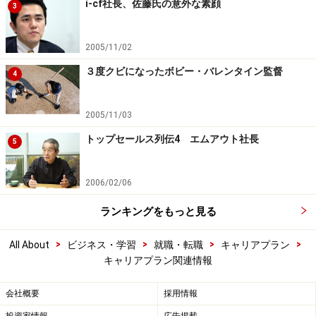
i-cf社長、佐藤氏の意外な素顔
3
2005/11/02
３度クビになったボビー・バレンタイン監督
4
2005/11/03
トップセールス列伝4 エムアウト社長
5
2006/02/06
ランキングをもっと見る
>
>
>
>
All About
ビジネス・学習
就職・転職
キャリアプラン
キャリアプラン関連情報
会社概要
採用情報