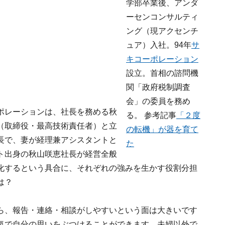
学部卒業後、アンダ
ーセンコンサルティ
ング（現アクセンチ
ュア）入社。94年
サ
キコーポレーション
設立。首相の諮問機
関「政府税制調査
会」の委員を務め
ポレーションは、社長を務める秋
る。 参考記事
「２度
（取締役・最高技術責任者）と立
の転機」が器を育て
長で、妻が経理兼アシスタントと
た
ト出身の秋山咲恵社長が経営全般
化するという具合に、それぞれの強みを生かす役割分担
は？
ら、報告・連絡・相談がしやすいという面は大きいです
気で自分の思いをぶつけることができます。夫婦以外で