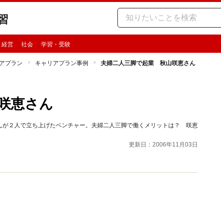
習
・経営
社会
学習・受験
アプラン
キャリアプラン事例
夫婦二人三脚で起業 秋山咲恵さん
咲恵さん
んが２人で立ち上げたベンチャー。夫婦二人三脚で働くメリットは？ 咲恵
更新日：2006年11月03日