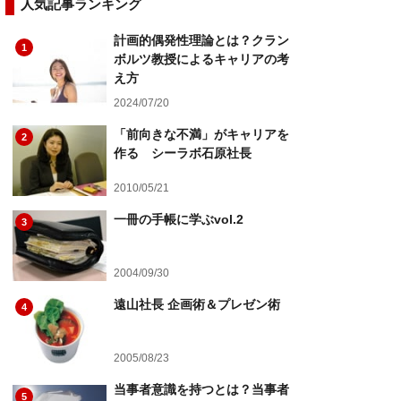
人気記事ランキング
計画的偶発性理論とは？クラン
1
ボルツ教授によるキャリアの考
え方
2024/07/20
「前向きな不満」がキャリアを
2
作る シーラボ石原社長
2010/05/21
一冊の手帳に学ぶvol.2
3
2004/09/30
遠山社長 企画術＆プレゼン術
4
2005/08/23
当事者意識を持つとは？当事者
5