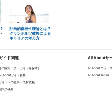
？
計画的偶発性理論とは？
・
クランボルツ教授による
キャリアの考え方
ガイド関連
All Abou
専門家サーチ（ガイドを探す）
All About ニュー
All Aboutガイド募集
All About Japan
ガイドへの仕事・取材依頼
国民の決断