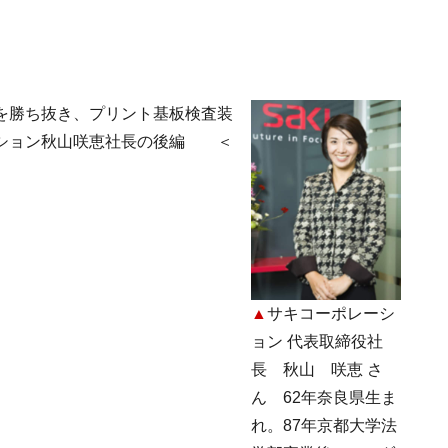
を勝ち抜き、プリント基板検査装
ーション秋山咲恵社長の後編 ＜
▲
サキコーポレーシ
ョン 代表取締役社
長 秋山 咲恵 さ
ん 62年奈良県生ま
れ。87年京都大学法