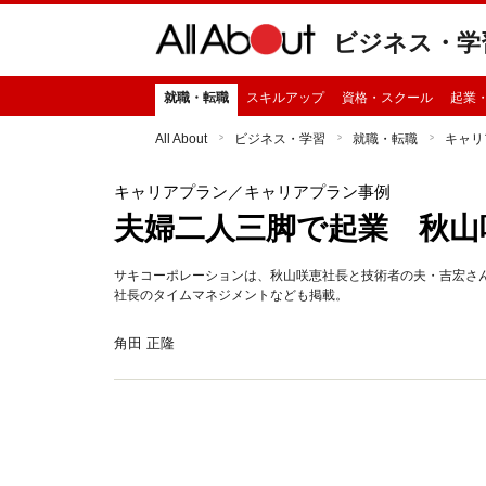
ビジネス・学
就職・転職
スキルアップ
資格・スクール
起業
All About
ビジネス・学習
就職・転職
キャリ
キャリアプラン
／キャリアプラン事例
夫婦二人三脚で起業 秋山
サキコーポレーションは、秋山咲恵社長と技術者の夫・吉宏さ
社長のタイムマネジメントなども掲載。
角田 正隆