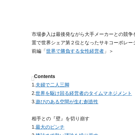
市場参入は最後発ながら大手メーカーとの競争
置で世界シェア第２位となったサキコーポレ
前編「
世界で勝負する女性経営者
」＞
Contents
1.
夫婦で二人三脚
2.
世界を駆け回る経営者のタイムマネジメント
3.
遊びのある空間が生む創造性
相手との『壁』を切り崩す
1.
最大のピンチ