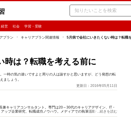
習
・経営
社会
学習・受験
アプラン
キャリアプラン関連情報
5月病で会社にいきたくない時は？転職
い時は？転職を考える前に
い。一時の気の迷いですよと周りの人は諭すかと思いますが、どう発想の転
考えましょう。
更新日：2016年05月11日
長兼キャリアコンサルタント。専門は20～30代のキャリアデザイン、IT・
トアップ企業研究、転職成功ノウハウ。メディアでの執筆活動や福岡県ハロ
...続きを読む
ついての講義を行う。