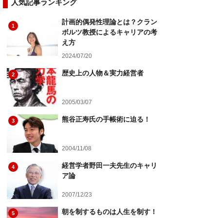
人気記事ランキング
計画的偶発性理論とは？クラン
1
ボルツ教授によるキャリアの考
え方
2024/07/20
歴史上の人物＆実力経営者
2
2005/03/07
熊谷正寿氏の手帳術に迫る！
3
2004/11/08
経営学者野田一夫先生のキャリ
4
ア論
2007/12/23
朝を制するものは人生を制す！
5