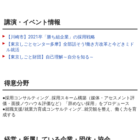
講演・イベント情報
【川崎市】2021卒「勝ち組企業」の採用戦略
【東京しごとセンター多摩】全部話そう!働き方改革と今どきミド
ル就活
【東京しごと財団】自己理解～自分を知る～
得意分野
●採用コンサルティング…採用スキーム構築（媒体・アセスメント評
価・面接ノウハウ＆評価など）「辞めない採用」をプロデュース

●就職支援/就業力育成コンサルティング…就労観を整え、働く力を育
成する
経営・所属している企業・団体・協会