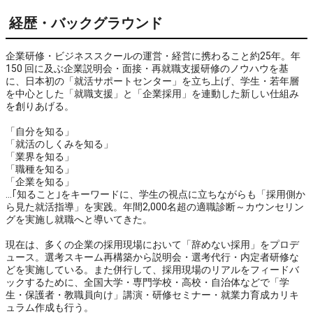
経歴・バックグラウンド
企業研修・ビジネススクールの運営・経営に携わること約25年。年
150 回に及ぶ企業説明会・面接・再就職支援研修のノウハウを基
に、日本初の「就活サポートセンター」を立ち上げ、学生・若年層
を中心とした「就職支援」と「企業採用」を連動した新しい仕組み
を創りあげる。
「自分を知る」
「就活のしくみを知る」
「業界を知る」
「職種を知る」
「企業を知る」
…｢知ること｣をキーワードに、学生の視点に立ちながらも「採用側か
ら見た就活指導」を実践。年間2,000名超の適職診断～カウンセリン
グを実施し就職へと導いてきた。
現在は、多くの企業の採用現場において「辞めない採用」をプロデ
ュース。選考スキーム再構築から説明会・選考代行・内定者研修な
どを実施している。また併行して、採用現場のリアルをフィードバ
ックするために、全国大学・専門学校・高校・自治体などで「学
生・保護者・教職員向け」講演・研修セミナー・就業力育成カリキ
ュラム作成も行う。