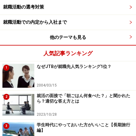
のか
就職活動の選考対策
「途中でケガをして辞めなければならなかった。そし
て……」―それはどうして
就職活動での内定から入社まで
●生活費の足しに始めたバイト
他のテーマも見る
「本当は部活やサークルをやりたかった」―でもなぜ続
けてきたのか
人気記事ランキング
なぜJTBが就職先人気ランキング1位？
1
●自炊の生活
「毎日、面倒くさかった。嫌になった」―それでもなぜ
2004/03/15
そうしてきたか
就活の面接で「朝ごはん何食べた？」と聞かれた
2
ら？適切な答え方とは
●奨学金で大学に
「卒業後を想像すると憂鬱にもなる」―でもなぜ進学を
2023/10/28
選んだのか
学生時代にやっておいた方がいいこと【長期旅行
3
編】