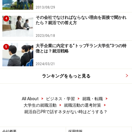
●通学に2時間半かかる
2013/08/29
「ずっと一人暮らしをしたかった」―それでもなぜ…
その会社でなければならない理由を面接で聞かれ
4
たら？就活での答え方
自分の生活や学生時代の出来事を、真っ白な大きな紙に
どんどん書き出してみる。単語だけでもいい。そんなこ
2023/06/18
と、あんなこと、思いつくままに。そして「本音とな
大手企業に内定する“トップFラン大学生”3つの特
5
ぜ」を考えてみれば、その中にあなた自身の考え方を等
徴とは？就活戦略
身大で伝える立派な自己PRが必ずあるはずだ。
2024/03/21
自己PRとは経験や出来事ではなく、考え方や思いを伝え
ランキングをもっと見る
ること。材料は「あなたにとって普通のこと」…それで
いい。
>
>
>
All About
ビジネス・学習
就職・転職
>
>
大学生の就職活動
就職活動の選考対策
就活自己PRで話すネタがない時はどうする？
会社概要
採用情報