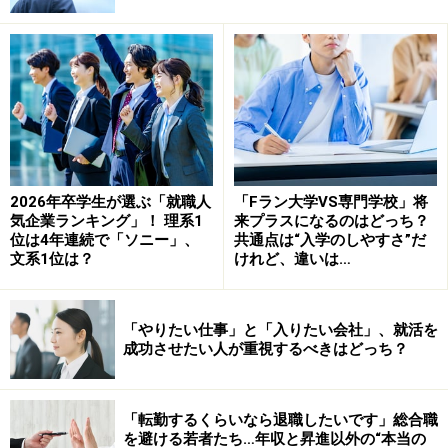
い。それを思い出そう。
「他人に胸を張って言えること」を探し、それを上手に
表現することが自己PRの全てではない。あなたが他人を
本当に評価するのはどんな時だろう。そして“他人から見
て「偉いね、凄いね、良くやったね！」と評価して貰え
ることとはどんなことなのか、まずはそれを理解するこ
2026年卒学生が選ぶ「就職人
「Fラン大学VS専門学校」将
とから始めよう。
気企業ランキング」！ 理系1
来プラスになるのはどっち？
位は4年連続で「ソニー」、
共通点は“入学のしやすさ”だ
文系1位は？
けれど、違いは…
人が人を純粋に評価するのはいつか
「やりたい仕事」と「入りたい会社」、就活を
人が人を「偉いね、凄いね、良くやったね！」と純粋に
成功させたい人が重視するべきはどっち？
評価するのは……？
「辛かった、大変だった、嫌だった、だけど我慢して頑
「転勤するくらいなら退職したいです」総合職
を避ける若者たち…年収と昇進以外の“本当の
張った」その先にいる今の自分の姿じゃないだろうか。