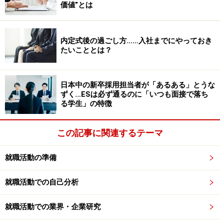
価値”とは
就職活動の人物評価は、一緒に仕事をしたい人かどう
か。
内定式後の過ごし方……入社までにやっておき
たいこととは？
そして仕事は、誰だって何だって「辛い、大変、嫌だ」
から始まる。ならば！あなたの生活や経験の中で「辛か
った、大変だった、嫌だった」ことの中に、評価される
日本中の新卒採用担当者が「あるある」とうな
凄い自分が隠されていると思えばいい。胸を張って言い
ずく…ESは必ず通るのに「いつも面接で落ち
る学生」の特徴
たくない“少々ネガティブな経験”の中にこそ、実は大き
な底力を身に付けてきた土壌があるのだから。
この記事に関連するテーマ
就職活動の準備
今までの生活経験の中の「本音となぜ」を
考える
就職活動での自己分析
●ずっと続けてきた習い事やスポーツ
就職活動での業界・企業研究
「やめたかったことが何度もあった」―でもなぜ続けた