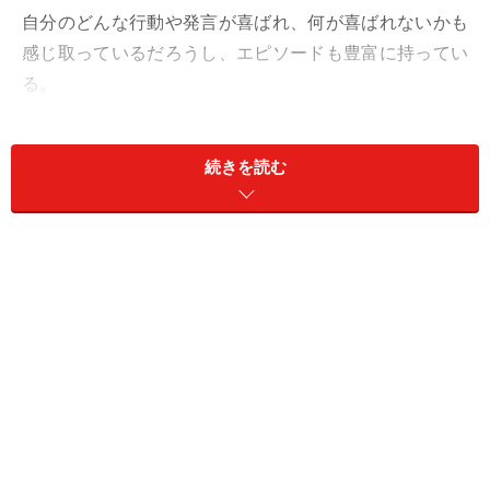
自分のどんな行動や発言が喜ばれ、何が喜ばれないかも
感じ取っているだろうし、エピソードも豊富に持ってい
る。
就活の現場でそういった“優秀そうな学生”を見るにつ
続きを読む
れ、ネタのない学生時代を後悔しどんどん自信を無くし
てしまう就活生を本当にたくさん見かけますね。
「●●の全国大会で…」
「◎◎で選ばれて…」