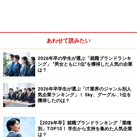
あわせて読みたい
…なんて、誰が聞いても「特別で凄い経験」を持つ人
2026年卒の学生が選ぶ「就職ブランドランキ
ング」 “男女ともに1位”を獲得した人気の企業
は、ほんの一握りの学生。普通の人は、当たり前だけど
は？
「普通の経験」。その中で等身大の自分を表現していく
にはどう考えたらいいだろう？
2026年卒学生が選ぶ「IT業界のジャンル別人
気企業ランキング」！ Sky、グーグル…1位を
獲得したのは？
就活で求められる自己PRとは
就職活動とは「そこで働くあなたの姿をどれだけ想像し
【2026年卒】就職ブランドランキング「業種
別」TOP10！ 学生から支持を集めた人気企業
てもらえるか」であって、自慢話を披露する場所ではな
は？