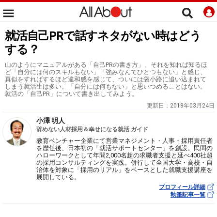
就活自己PRで話すネタがない時はどう
する？
山のようにマニュアルがある「自己PRの書き方」。それを知れば知るほ
ど「自分には何のスキルもない」「強みなんてひとつもない」と感じ、
真似をすればするほど違和感を感じて、ついには袋小路に追い込まれて
しまう就活生は多い。「自分には何もない」と思いつめることはない。
就活の「自己PR」について書き出してみよう。
更新日：
2018年03月24日
小澤 明人
辞めない人材採用＆幸せになる就活 ガイド
教育ベンチャー企業にて営業マネジメント・人事・採用責任者
を歴任後、日本初の「就活サポートセンター」を創設。民間の
ハローワークとして年間2,000名超の求職者支援と延べ400社超
の採用コンサルティングを実践。併行して全国大学・高校・自
治体を対象に「採用のリアル」をベースとした就職支援講座を
展開している。
プロフィール詳細
執筆記事一覧