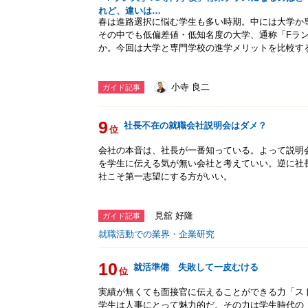
れど、違いは…
春は進路選択に悩む学生も多い時期。中には大学か
その中でも低偏差値・低知名度の大学、通称「Fラ
か。今回は大学と専門学校の進学メリットを比較す
小寺 良二
ガイド記事
9
社長不在の就職会社説明会はダメ？
位
会社の本音は、社長が一番知っている。よって説明
を学生に伝える気が無い会社と考えていい。逆に社
社こそ第一志望にする方がいい。
見舘 好隆
ガイド記事
就職活動での業界・企業研究
10
就活準備 失敗して一皮むける
位
実績が無くても面接官に伝えることができる力「ス
学生は人事にとって魅力的だ。その力は学生時代の