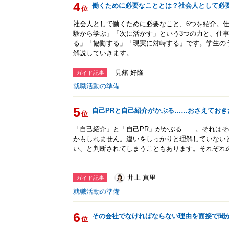
4
働くために必要なこととは？社会人として必要
位
社会人として働くために必要なこと、6つを紹介。
験から学ぶ」「次に活かす」という3つの力と、仕
る」「協働する」「現実に対峙する」です。学生の
解説していきます。
見舘 好隆
ガイド記事
就職活動の準備
5
自己PRと自己紹介がかぶる……おさえておき
位
「自己紹介」と「自己PR」がかぶる……。それは
かもしれません。違いをしっかりと理解していない
い、と判断されてしまうこともあります。それぞれ
井上 真里
ガイド記事
就職活動の準備
6
その会社でなければならない理由を面接で聞
位