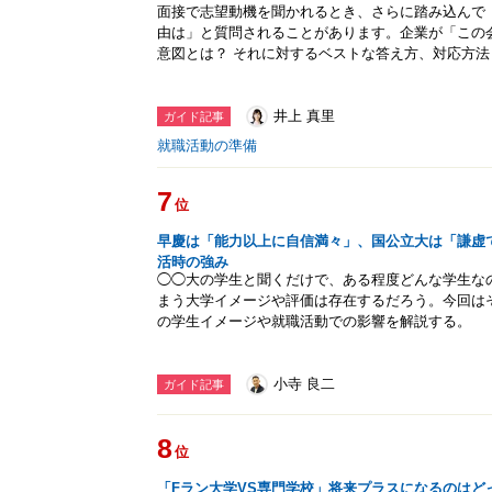
面接で志望動機を聞かれるとき、さらに踏み込んで
由は」と質問されることがあります。企業が「この
意図とは？ それに対するベストな答え方、対応方
井上 真里
ガイド記事
就職活動の準備
7
位
早慶は「能力以上に自信満々」、国公立大は「謙虚
活時の強み
◯◯大の学生と聞くだけで、ある程度どんな学生な
まう大学イメージや評価は存在するだろう。今回は
の学生イメージや就職活動での影響を解説する。
小寺 良二
ガイド記事
8
位
「Fラン大学VS専門学校」将来プラスになるのはど