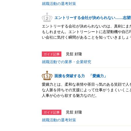
就職活動の選考対策
エントリーする会社が決められない……志望
エントリーする会社が決められないのは、真剣にま
もしれません。エントリーシートに志望動機や自己
い会社に気付く瞬間があることを知っていきましょ
見舘 好隆
ガイド記事
就職活動での業界・企業研究
面接を突破する力 「愛嬌力」
愛嬌力とは、柔和な表情や茶目っ気のある笑顔で人
な人脈を持ちその支援によって仕事がうまくいくこ
人事が心から欲する魅力なのだ。
見舘 好隆
ガイド記事
就職活動の選考対策