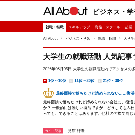
ビジネス・学
就職・転職
スキルアップ
資格・スクール
起業
All About
ビジネス・学習
就職・転職
大学生
大学生の就職活動 人気記事
2026年08月06日 大学生の就職活動内でアクセス
1位～10位
11位～20位
21位～30位
最終面接で落ちたけど諦められない……復活
最終面接で落ちたけれど諦められない会社に、復活
か？ 一般的には難しい復活ですが、どうしても入
っても、できることはあります。他社の面接で同じ
見舘 好隆
ガイド記事