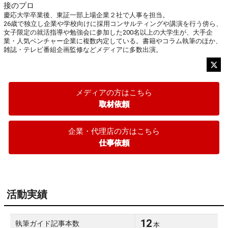
接のプロ
慶応大学卒業後、東証一部上場企業２社で人事を担当。

26歳で独立し企業や学校向けに採用コンサルティングや講演を行う傍ら、
女子限定の就活指導や勉強会に参加した200名以上の大学生が、大手企
業・人気ベンチャー企業に複数内定している。書籍やコラム執筆のほか、
雑誌・テレビ番組企画監修などメディアに多数出演。
メディアの方はこちら
取材依頼
企業・代理店の方はこちら
仕事依頼
活動実績
12
執筆ガイド記事本数
本