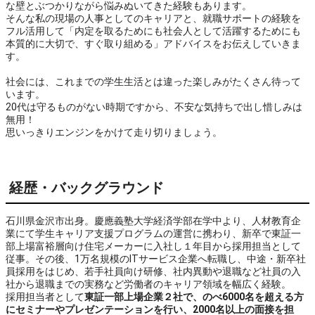
な壁とぶつかりながら悩みぬいてきた経験もあります。

そんな私の現場の人事としてのキャリアと、就職サポートの経験を
フル活用して「内定を取るためにも社会人として活躍するためにも
本質的に大切で、すぐ取り組める」アドバイスをお伝えしていきま
す。

社会には、これまでの学生生活とは違った楽しみがたくさん待って
います。

20代は守るものがない時期ですから、不安な気持ちで出し惜しみは
無用！

思いっきりエンジンをかけて走り切りましょう。
経歴・バックグラウンド
石川県金沢市出身。慶應義塾大学経済学部在学中より、人材教育企
業にて学生キャリア支援プログラムの運営に携わり、新卒で東証一
部上場富裕層向け住宅メーカーに入社し１年目から採用担当として
従事。その後、1万名規模のITサービス企業へ転職し、中途・新卒社
員採用をはじめ、若手社員向け研修、社内異動や退職など社員の入
社から退職までの実務など労働者のキャリア領域を幅広く経験。
採用担当者として
東証一部上場企業２社で、のべ6000名を超える方
にセミナーやプレゼンテーションを行い、2000名以上の面接を担