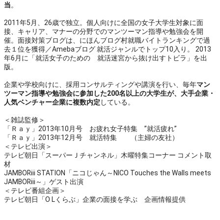
当
。
2011年5月、26歳で独立。個人向けに全国の女子大学生対象に面
接、キャリア、マナーの分野でのマンツーマン指導や勉強会を開
催。面接対策ブログは、にほんブログ村就職バイトランキングで過
去１位を獲得／Amebaブログ 就活ジャンルでトップ10入り。 2013
年6月に「就活女子のための 就活迷宮から抜け出すトビラ」を出
版。
企業や学校向けに、採用コンサルティングや講演を行い、毎年
マン
ツーマン指導や勉強会に参加した200名以上の大学生が、大手企業・
人気ベンチャー企業に複数内定
している。
＜雑誌監修＞
「Ｒａｙ」2013年10月号 お疲れ女子特集 ”就活疲れ”
「Ｒａｙ」2013年12月号 就活特集 （主婦の友社）
＜テレビ出演＞
テレビ朝日「スーパーＪチャンネル」木曜特集コーナー コメント取
材
JAMBORiii STATION「ニコじゃん～NICO Touches the Walls meets
JAMBORiii～」ゲスト出演
＜テレビ番組企画＞
テレビ朝日「O Lくらぶ」企業の面接を学ぶ 企画情報提供