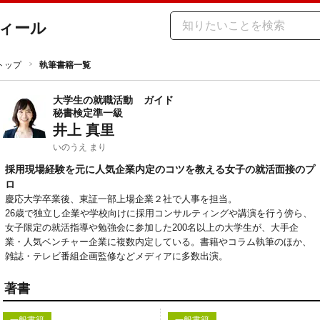
ィール
トップ
執筆書籍一覧
大学生の就職活動
ガイド
秘書検定準一級
井上 真里
いのうえ まり
採用現場経験を元に人気企業内定のコツを教える女子の就活面接のプ
ロ
慶応大学卒業後、東証一部上場企業２社で人事を担当。

26歳で独立し企業や学校向けに採用コンサルティングや講演を行う傍ら、
女子限定の就活指導や勉強会に参加した200名以上の大学生が、大手企
業・人気ベンチャー企業に複数内定している。書籍やコラム執筆のほか、
雑誌・テレビ番組企画監修などメディアに多数出演。
著書