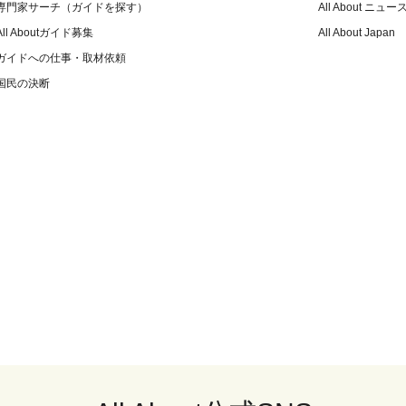
専門家サーチ（ガイドを探す）
All About ニュー
All Aboutガイド募集
All About Japan
ガイドへの仕事・取材依頼
国民の決断