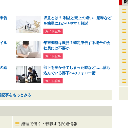
申告
収益とは？ 利益と売上の違い、意味など
を簡単にわかりやすく解説
ガイド記事
イル
年末調整は義務？確定申告する場合の会
社員には不要か
ガイド記事
の給
部下を泣かせてしまった時など……落ち
込んでいる部下へのフォロー術
ガイド記事
着記事をもっとみる
経理で働く・転職する関連情報