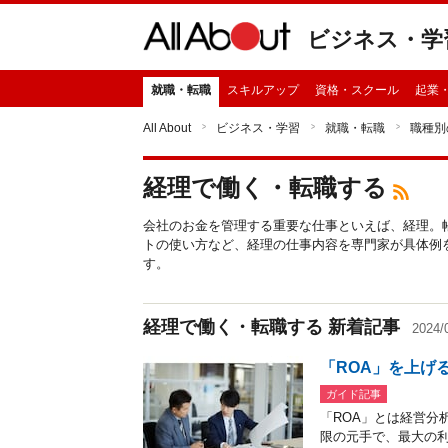
ビジネス・学
就職・転職
スキルアップ
資格・スクール
起業
All About
ビジネス・学習
就職・転職
職種別
経理で働く・転職する
会社のお金を管理する重要な仕事といえば、経理。
トの使い方など、経理の仕事内容を専門家が具体例
す。
経理で働く・転職する 新着記事
2024
「ROA」を上げ
ガイド記事
「ROA」とは経営分
限の元手で、最大の利