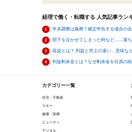
経理で働く・転職する
人気記事ラン
年末調整は義務？確定申告する場合の会
1
部下を泣かせてしまった時など……落ち
2
収益とは？ 利益と売上の違い、意味な
3
利益剰余金とは？なぜ剰余金を社員の給
4
カテゴリー一覧
住宅・不動産
マネー
健康・医療
ビューティ
デジタル