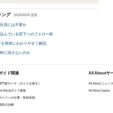
キング
2026/08/06
更新
社員には不要か
込んでいる部下へのフォロー術
どを簡単にわかりやすく解説
料に回さないのか
ガイド関連
All Abou
専門家サーチ（ガイドを探す）
All About ニュー
All Aboutガイド募集
All About Japan
ガイドへの仕事・取材依頼
国民の決断