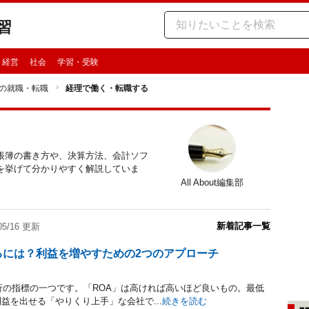
習
・経営
社会
学習・受験
の就職・転職
経理で働く・転職する
帳簿の書き方や、決算方法、会計ソフ
を挙げて分かりやすく解説していま
All About編集部
新着記事一覧
/05/16 更新
るには？利益を増やすための2つのアプローチ
析の指標の一つです。「ROA」は高ければ高いほど良いもの。最低
益を出せる「やりくり上手」な会社で...
続きを読む