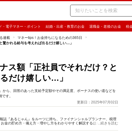
ド・電子マネー・ポイント
結婚・出産・教育のお金
退職金・老後のお金
税
る連載
マネーtips！お金持ちになるための365日
？と驚かれる給与を考えれば出るだけ嬉しい…」
ーナス額「正社員でそれだけ？と
出るだけ嬉しい…」
ンケート」から、回答のあった支給予定額やその満足度、ボーナスの使い道などを
測です。
更新日：2025年07月02日
資情報誌『あるじゃん』をルーツに持ち、ファイナンシャルプランナー、税理
、お金の貯め方・備え方・増やし方をわかりやすく解説するほか、マネー最
...続きを読む
情報を発信しています。