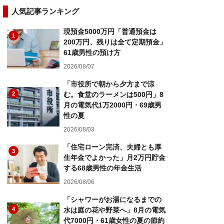
人気記事ランキング
現預金5000万円「普通預金は
1
200万円、残りは全て定期預金」
61歳男性の預け方
2026/08/07
「市役所で朝から夕方まで涼
2
む。食堂のラーメンは500円」8
月の電気代1万2000円・69歳男
性の夏
2026/08/03
「住宅ローン完済、夫婦とも厚
3
生年金でよかった」月2万円貯金
する68歳男性の年金生活
2026/08/06
「シャワーがお湯になるまでの
4
水は庭の花や野菜へ」8月の電気
代7000円・61歳女性の夏の節約