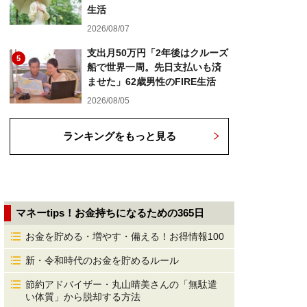
生活
2026/08/07
支出月50万円「2年後はクルーズ
5
船で世界一周。先日支払いも済
ませた」62歳男性のFIRE生活
2026/08/05
ランキングをもっと見る
マネーtips！お金持ちになるための365日
お金を貯める・増やす・備える！お得情報100
新・令和時代のお金を貯めるルール
節約アドバイザー・丸山晴美さんの「無駄遣
い体質」から脱却する方法