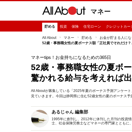
マネー
貯める
投資
保険
住宅ローン
クレジットカー
All About
マネー
貯める
お金が貯まる人にな
52歳・事務職女性の夏ボーナス額「正社員でそれだけ
マネーtips！お金持ちになるための365日
52歳・事務職女性の夏ボ
驚かれる給与を考えれば
All Aboutが募集している「2025年夏のボーナス予測ア
見ていきます。今回は静岡県に住む52歳女性の夏のボーナス予
あるじゃん 編集部
1995年に創刊し、2012年に休刊した月刊の投
士、社会保険労務士などマネーの専門家とともに
新トピックス、おトク・節約コラムなど、役立つ